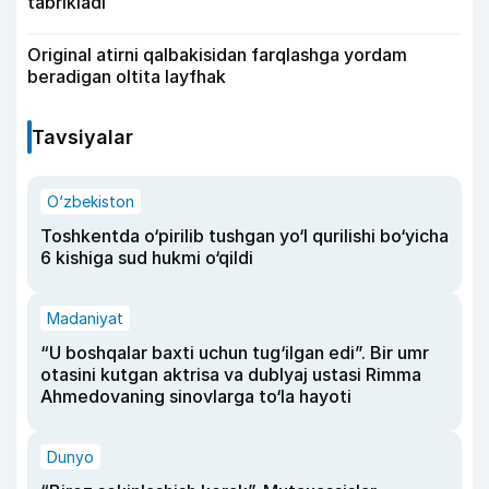
tabrikladi
Original atirni qalbakisidan farqlashga yordam
beradigan oltita layfhak
Tavsiyalar
O‘zbekiston
Toshkentda o‘pirilib tushgan yo‘l qurilishi bo‘yicha
6 kishiga sud hukmi o‘qildi
Madaniyat
“U boshqalar baxti uchun tug‘ilgan edi”. Bir umr
otasini kutgan aktrisa va dublyaj ustasi Rimma
Ahmedovaning sinovlarga to‘la hayoti
Dunyo