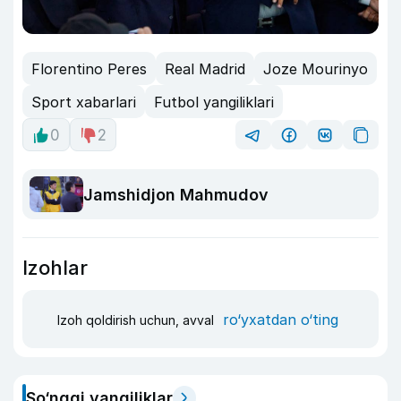
Florentino Peres
Real Madrid
Joze Mourinyo
Sport xabarlari
Futbol yangiliklari
0
2
Jamshidjon Mahmudov
Izohlar
ro‘yxatdan o‘ting
Izoh qoldirish uchun, avval
So‘nggi yangiliklar