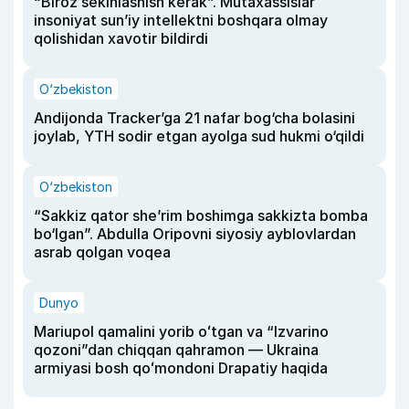
“Biroz sekinlashish kerak”. Mutaxassislar
insoniyat sun’iy intellektni boshqara olmay
qolishidan xavotir bildirdi
O‘zbekiston
Andijonda Tracker’ga 21 nafar bog‘cha bolasini
joylab, YTH sodir etgan ayolga sud hukmi o‘qildi
O‘zbekiston
“Sakkiz qator she’rim boshimga sakkizta bomba
bo‘lgan”. Abdulla Oripovni siyosiy ayblovlardan
asrab qolgan voqea
Dunyo
Mariupol qamalini yorib oʻtgan va “Izvarino
qozoni”dan chiqqan qahramon — Ukraina
armiyasi bosh qoʻmondoni Drapatiy haqida