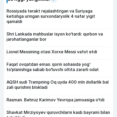
Rossiyada terakt rejalashtirgan va Suriyaga
ketishga uringan surxondaryolik 4 nafar yigit
qamaldi
Shri Lankada mahbuslar isyon ko‘tardi: qurbon va
jarohatlanganlar bor
Lionel Messining otasi Xorxe Messi vafot etdi
Faqat ovqatdan emas: qorin sohasida yog‘
to‘planishiga sabab bo‘luvchi oltita zararli odat
AQSH sudi Trampning Oq uyda 400 mln dollarlik bal
zali qurishini blokladi
Rasman. Behruz Karimov Yevropa jamoasiga o‘tdi
Shavkat Mirziyoyev quruvchilarni kasb bayrami bilan