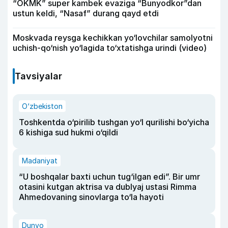
“OKMK” super kambek evaziga “Bunyodkor”dan
ustun keldi, “Nasaf” durang qayd etdi
Moskvada reysga kechikkan yo‘lovchilar samolyotni
uchish-qo‘nish yo‘lagida to‘xtatishga urindi (video)
Tavsiyalar
O‘zbekiston
Toshkentda o‘pirilib tushgan yo‘l qurilishi bo‘yicha
6 kishiga sud hukmi o‘qildi
Madaniyat
“U boshqalar baxti uchun tug‘ilgan edi”. Bir umr
otasini kutgan aktrisa va dublyaj ustasi Rimma
Ahmedovaning sinovlarga to‘la hayoti
Dunyo