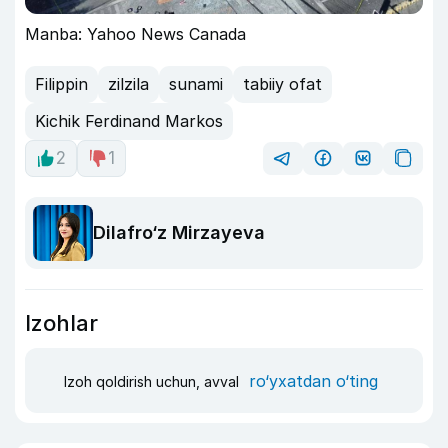
Manba: Yahoo News Canada
Filippin
zilzila
sunami
tabiiy ofat
Kichik Ferdinand Markos
2
1
Dilafro‘z Mirzayeva
Izohlar
ro‘yxatdan o‘ting
Izoh qoldirish uchun, avval