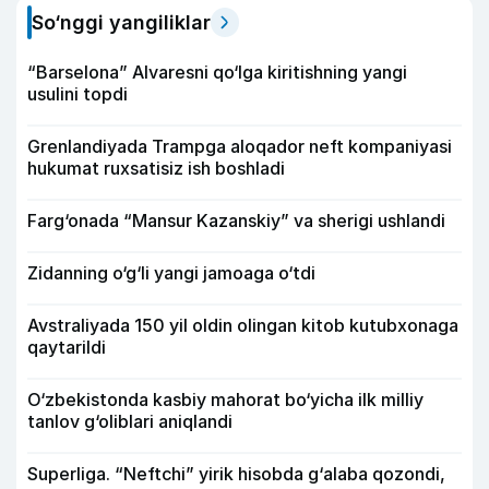
So‘nggi yangiliklar
“Barselona” Alvaresni qo‘lga kiritishning yangi
usulini topdi
Grenlandiyada Trampga aloqador neft kompaniyasi
hukumat ruxsatisiz ish boshladi
Farg‘onada “Mansur Kazanskiy” va sherigi ushlandi
Zidanning o‘g‘li yangi jamoaga o‘tdi
Avstraliyada 150 yil oldin olingan kitob kutubxonaga
qaytarildi
O‘zbekistonda kasbiy mahorat bo‘yicha ilk milliy
tanlov g‘oliblari aniqlandi
Superliga. “Neftchi” yirik hisobda g‘alaba qozondi,