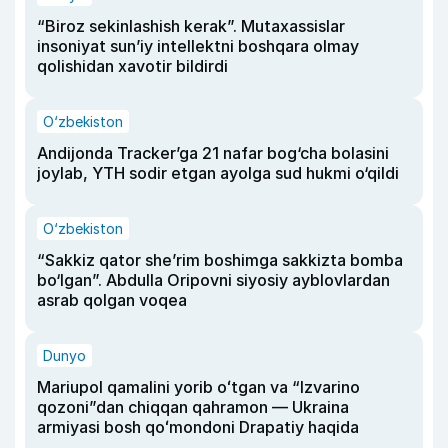
“Biroz sekinlashish kerak”. Mutaxassislar
insoniyat sun’iy intellektni boshqara olmay
qolishidan xavotir bildirdi
O‘zbekiston
Andijonda Tracker’ga 21 nafar bog‘cha bolasini
joylab, YTH sodir etgan ayolga sud hukmi o‘qildi
O‘zbekiston
“Sakkiz qator she’rim boshimga sakkizta bomba
bo‘lgan”. Abdulla Oripovni siyosiy ayblovlardan
asrab qolgan voqea
Dunyo
Mariupol qamalini yorib oʻtgan va “Izvarino
qozoni”dan chiqqan qahramon — Ukraina
armiyasi bosh qoʻmondoni Drapatiy haqida