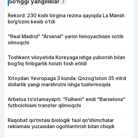
So‘nggi yangiliklar
Rekord: 230 kishi birgina rezina qayiqda La Mansh
bo‘g‘ozini kesib o‘tdi
“Real Madrid” “Arsenal” yarim himoyachisini sotib
olmoqchi
Toshkent viloyatida Koreyaga ishga yuborish bilan
bog‘liq firibgarlik holati fosh etildi
Xitoydan Yevropaga 3 kunda: Qozog‘iston 35 mlrd
dollarlik yangi marshrutni ishga tushirmoqda
Arbeloa to‘xtamayapti: “Fulhem” endi “Barselona”
futbolchisini transfer qilmoqchi
Raqobat qo‘mitasi biologik faol qo‘shimchalar
reklamasi yuzasidan ogohlantirish bilan chiqdi