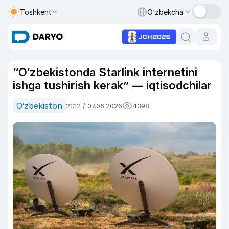
Toshkent
O‘zbekcha
“O‘zbekistonda Starlink internetini
ishga tushirish kerak” — iqtisodchilar
O‘zbekiston
21:12 / 07.06.2026
4398