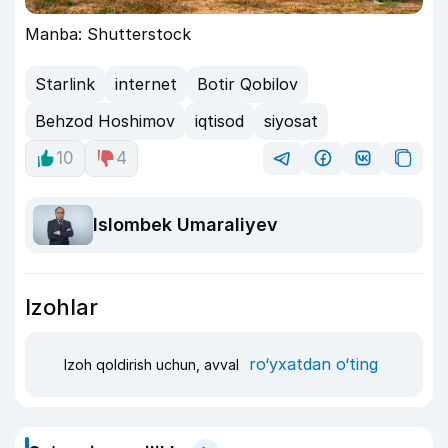
Manba: Shutterstock
Starlink
internet
Botir Qobilov
Behzod Hoshimov
iqtisod
siyosat
10
4
Islombek Umaraliyev
Izohlar
ro‘yxatdan o‘ting
Izoh qoldirish uchun, avval