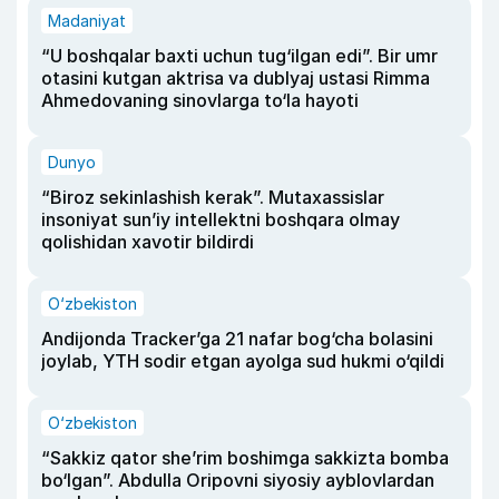
Madaniyat
“U boshqalar baxti uchun tug‘ilgan edi”. Bir umr
otasini kutgan aktrisa va dublyaj ustasi Rimma
Ahmedovaning sinovlarga to‘la hayoti
Dunyo
“Biroz sekinlashish kerak”. Mutaxassislar
insoniyat sun’iy intellektni boshqara olmay
qolishidan xavotir bildirdi
O‘zbekiston
Andijonda Tracker’ga 21 nafar bog‘cha bolasini
joylab, YTH sodir etgan ayolga sud hukmi o‘qildi
O‘zbekiston
“Sakkiz qator she’rim boshimga sakkizta bomba
bo‘lgan”. Abdulla Oripovni siyosiy ayblovlardan