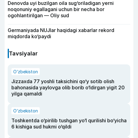
Denovda uyi buzilgan oila sug‘oriladigan yerni
noqonuniy egallagani uchun bir necha bor
ogohlantirilgan — Oliy sud
Germaniyada NUJlar haqidagi xabarlar rekord
miqdorda ko‘paydi
Tavsiyalar
O‘zbekiston
Jizzaxda 77 yoshli taksichini qo‘y sotib olish
bahonasida yaylovga olib borib o‘ldirgan yigit 20
yilga qamaldi
O‘zbekiston
Toshkentda o‘pirilib tushgan yo‘l qurilishi bo‘yicha
6 kishiga sud hukmi o‘qildi