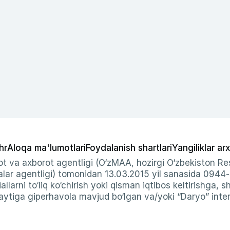
hr
Aloqa ma'lumotlari
Foydalanish shartlari
Yangiliklar arx
t va axborot agentligi (O‘zMAA, hozirgi O‘zbekiston Res
ar agentligi) tomonidan 13.03.2015 yil sanasida 0944
allarni to‘liq ko‘chirish yoki qisman iqtibos keltirishga, 
ytiga giperhavola mavjud bo‘lgan va/yoki “Daryo” intern