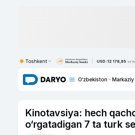
Toshkent
USD :
12 178,85
so'm
O‘zbekiston
Markaziy
Kinotavsiya: hech qacho
o‘rgatadigan 7 ta turk se