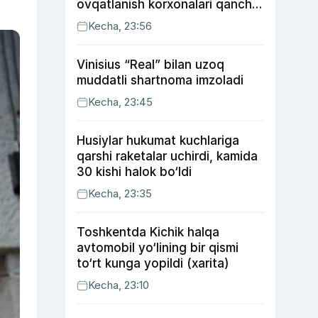
ovqatlanish korxonalari qancha
soliq toʻlagani ochiqlandi
Kecha, 23:56
Vinisius “Real” bilan uzoq
muddatli shartnoma imzoladi
Kecha, 23:45
Husiylar hukumat kuchlariga
qarshi raketalar uchirdi, kamida
30 kishi halok bo‘ldi
Kecha, 23:35
Toshkentda Kichik halqa
avtomobil yo‘lining bir qismi
to‘rt kunga yopildi (xarita)
Kecha, 23:10