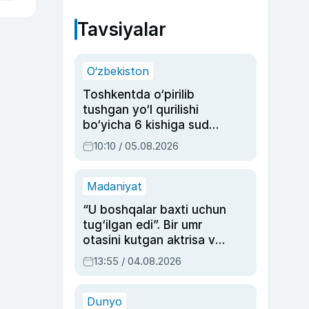
Tavsiyalar
O‘zbekiston
Toshkentda o‘pirilib
tushgan yo‘l qurilishi
bo‘yicha 6 kishiga sud
hukmi o‘qildi
10:10 / 05.08.2026
Madaniyat
“U boshqalar baxti uchun
tug‘ilgan edi”. Bir umr
otasini kutgan aktrisa va
dublyaj ustasi Rimma
13:55 / 04.08.2026
Ahmedovaning
sinovlarga to‘la hayoti
Dunyo