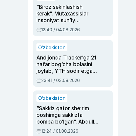
“Biroz sekinlashish
kerak”. Mutaxassislar
insoniyat sun’iy
intellektni boshqara
12:40 / 04.08.2026
olmay qolishidan xavotir
bildirdi
O‘zbekiston
Andijonda Tracker’ga 21
nafar bog‘cha bolasini
joylab, YTH sodir etgan
ayolga sud hukmi o‘qildi
23:41 / 03.08.2026
O‘zbekiston
“Sakkiz qator she’rim
boshimga sakkizta
bomba bo‘lgan”. Abdulla
Oripovni siyosiy
12:24 / 01.08.2026
ayblovlardan asrab