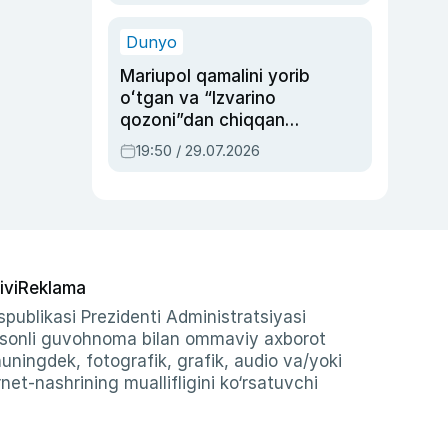
qolgan voqea
Dunyo
Mariupol qamalini yorib
oʻtgan va “Izvarino
qozoni”dan chiqqan
qahramon — Ukraina
19:50 / 29.07.2026
armiyasi bosh
qoʻmondoni Drapatiy
haqida
ivi
Reklama
publikasi Prezidenti Administratsiyasi
-sonli guvohnoma bilan ommaviy axborot
shuningdek, fotografik, grafik, audio va/yoki
et-nashrining muallifligini ko‘rsatuvchi