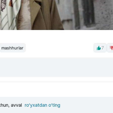
mashhurlar
7
uchun, avval
ro‘yxatdan o‘ting