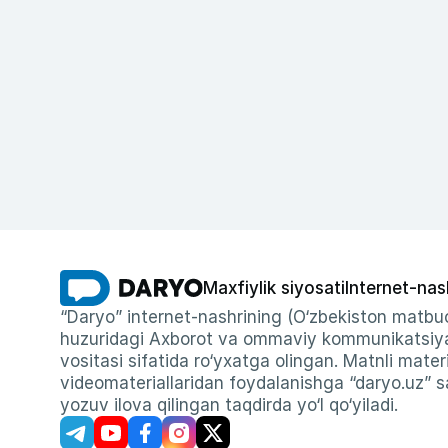
Maxfiylik siyosati
Internet-nas
“Daryo” internet-nashrining (O‘zbekiston matbuo
huzuridagi Axborot va ommaviy kommunikatsiyal
vositasi sifatida ro‘yxatga olingan. Matnli materi
videomateriallaridan foydalanishga “daryo.uz” sa
yozuv ilova qilingan taqdirda yo‘l qo‘yiladi.