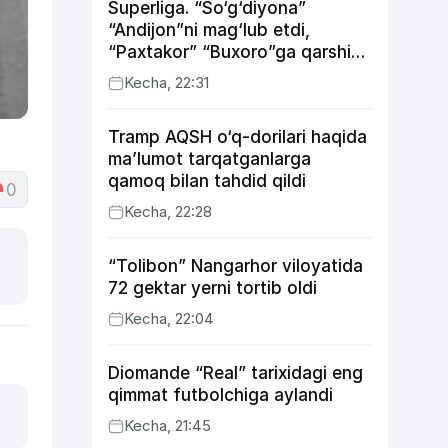
Superliga. “So‘g‘diyona”
“Andijon”ni mag‘lub etdi,
“Paxtakor” “Buxoro”ga qarshi
bahsda g‘alabani qo‘ldan
Kecha, 22:31
chiqardi
Tramp AQSH o‘q-dorilari haqida
ma’lumot tarqatganlarga
qamoq bilan tahdid qildi
0
Kecha, 22:28
“Tolibon” Nangarhor viloyatida
72 gektar yerni tortib oldi
Kecha, 22:04
Diomande “Real” tarixidagi eng
qimmat futbolchiga aylandi
Kecha, 21:45