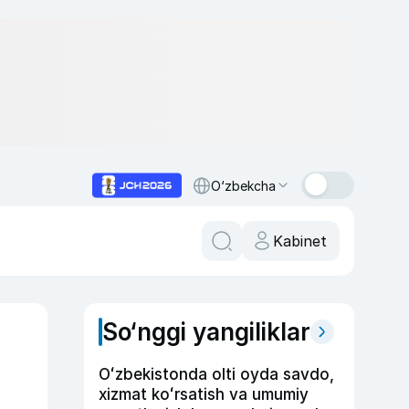
O‘zbekcha
Kabinet
So‘nggi yangiliklar
Oʻzbekistonda olti oyda savdo,
xizmat koʻrsatish va umumiy