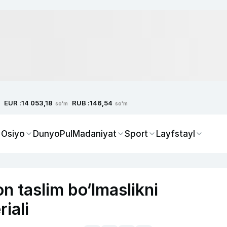
EUR :
RUB :
14 053,18
146,54
so'm
so'm
 Osiyo
Dunyo
Pul
Madaniyat
Sport
Layfstayl
n taslim bo‘lmaslikni
riali