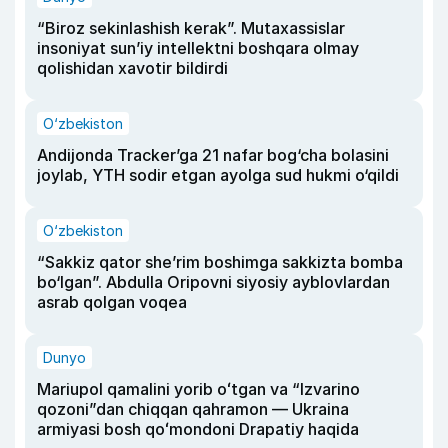
“Biroz sekinlashish kerak”. Mutaxassislar
insoniyat sun’iy intellektni boshqara olmay
qolishidan xavotir bildirdi
O‘zbekiston
Andijonda Tracker’ga 21 nafar bog‘cha bolasini
joylab, YTH sodir etgan ayolga sud hukmi o‘qildi
O‘zbekiston
“Sakkiz qator she’rim boshimga sakkizta bomba
bo‘lgan”. Abdulla Oripovni siyosiy ayblovlardan
asrab qolgan voqea
Dunyo
Mariupol qamalini yorib oʻtgan va “Izvarino
qozoni”dan chiqqan qahramon — Ukraina
armiyasi bosh qoʻmondoni Drapatiy haqida