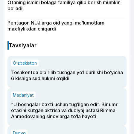
Otaning ismini bolaga familiya qilib berish mumkin
bo‘ladi
Pentagon NUJlarga oid yangi maʼlumotlarni
maxfiylikdan chiqardi
Tavsiyalar
O‘zbekiston
Toshkentda o‘pirilib tushgan yo‘l qurilishi bo‘yicha
6 kishiga sud hukmi o‘qildi
Madaniyat
“U boshqalar baxti uchun tug‘ilgan edi”. Bir umr
otasini kutgan aktrisa va dublyaj ustasi Rimma
Ahmedovaning sinovlarga to‘la hayoti
Dunyo