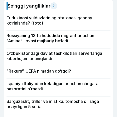
So‘nggi yangiliklar
Turk kinosi yulduzlarining ota-onasi qanday
ko‘rinishda? (foto)
Rossiyaning 13 ta hududida migrantlar uchun
“Amina” ilovasi majburiy bo‘ladi
O‘zbekistondagi davlat tashkilotlari serverlariga
kiberhujumlar aniqlandi
“Rakurs”. UEFA nimadan qo‘rqdi?
Ispaniya Italiyadan keladiganlar uchun chegara
nazoratini oʻrnatdi
Sarguzasht, triller va mistika: tomosha qilishga
arziydigan 5 serial