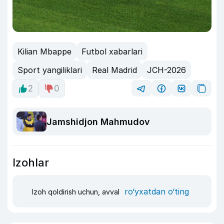
Kilian Mbappe
Futbol xabarlari
Sport yangiliklari
Real Madrid
JCH-2026
2
0
Jamshidjon Mahmudov
Izohlar
ro‘yxatdan o‘ting
Izoh qoldirish uchun, avval