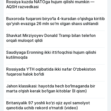
Rossiya kuzda NATOga hujum qilishi mumkin —
AQSH razvedkasi
Buxoroda fuqaroni biryo‘la 4-kursdan o’qishga kiritib
qo’yish evaziga 26 mln so’m olgan shaxs ushlandi
Shavkat Mirziyoyev Donald Tramp bilan telefon
orqali muloqot qildi
Saudiyaga Eronning ikki ittifoqchisi hujum qilishi
kutilmoqda
Rossiyada YTH oqibatida ikki nafar O‘zbekiston
fuqarosi halok bo‘ldi
Jahon klassikasi: hayotda hech bo‘lmaganda bir
marta o‘qish kerak bo‘lgan kitoblar (II qism)
Britaniyalik 97 yoshli ko‘zi ojiz ayol samolyot
qanotida uchib rekord o‘rnatdi (video)