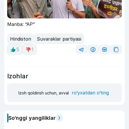
Manba: “AP”
Hindiston
Suvaraklar partiyasi
5
1
Izohlar
ro‘yxatdan o‘ting
Izoh qoldirish uchun, avval
So‘nggi yangiliklar