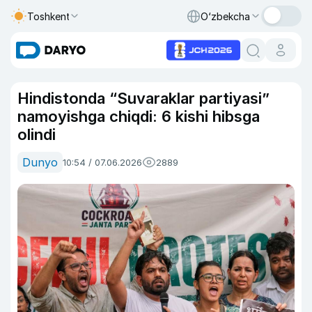
Toshkent
O‘zbekcha
Hindistonda “Suvaraklar partiyasi”
namoyishga chiqdi: 6 kishi hibsga
olindi
Dunyo
10:54 / 07.06.2026
2889