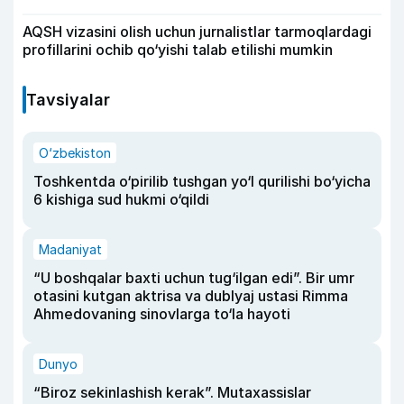
AQSH vizasini olish uchun jurnalistlar tarmoqlardagi
profillarini ochib qo‘yishi talab etilishi mumkin
Tavsiyalar
O‘zbekiston
Toshkentda o‘pirilib tushgan yo‘l qurilishi bo‘yicha
6 kishiga sud hukmi o‘qildi
Madaniyat
“U boshqalar baxti uchun tug‘ilgan edi”. Bir umr
otasini kutgan aktrisa va dublyaj ustasi Rimma
Ahmedovaning sinovlarga to‘la hayoti
Dunyo
“Biroz sekinlashish kerak”. Mutaxassislar