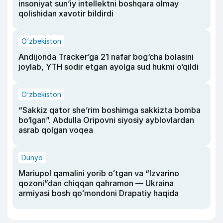
insoniyat sun’iy intellektni boshqara olmay
qolishidan xavotir bildirdi
O‘zbekiston
Andijonda Tracker’ga 21 nafar bog‘cha bolasini
joylab, YTH sodir etgan ayolga sud hukmi o‘qildi
O‘zbekiston
“Sakkiz qator she’rim boshimga sakkizta bomba
bo‘lgan”. Abdulla Oripovni siyosiy ayblovlardan
asrab qolgan voqea
Dunyo
Mariupol qamalini yorib oʻtgan va “Izvarino
qozoni”dan chiqqan qahramon — Ukraina
armiyasi bosh qoʻmondoni Drapatiy haqida