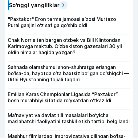
So‘nggi yangiliklar
"Paxtakor" Eron terma jamoasi a’zosi Murtazo
Puraliganjini o‘z safiga qo‘shib oldi
Chak Norris tan bergan o‘zbek va Bill Klintondan
Karimovga maktub. O‘zbekiston gazetalari 30 yil
oldin nimalar haqida yozgan?
Sahnada olamshumul shon-shuhratga erishgan
bo‘lsa-da, hayotda o‘ta baxtsiz bo‘lgan qo‘shiqchi —
Uitni Hyustonning fojiali taqdiri
Emilian Karas Chempionlar Ligasida “Paxtakor”
bosh murabbiyi sifatida ro‘yxatdan o‘tkazildi
Ma’naviyat va davlat tili masalalari bo‘yicha
maslahatchi faoliyatini tashkil etish tartibi belgilandi
Mashhur filmlardagi improvizatsiya qilingan bo‘lsa-