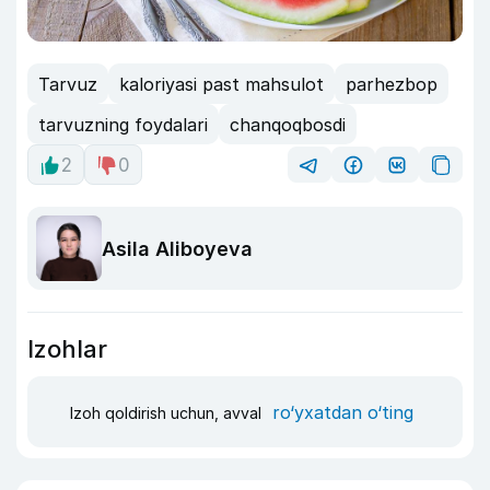
Tarvuz
kaloriyasi past mahsulot
parhezbop
tarvuzning foydalari
chanqoqbosdi
2
0
Asila Aliboyeva
Izohlar
ro‘yxatdan o‘ting
Izoh qoldirish uchun, avval