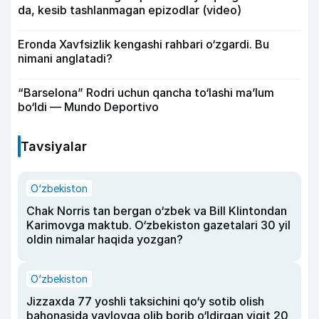
da, kesib tashlanmagan epizodlar (video)
Eronda Xavfsizlik kengashi rahbari o‘zgardi. Bu
nimani anglatadi?
“Barselona” Rodri uchun qancha to‘lashi ma’lum
bo‘ldi — Mundo Deportivo
Tavsiyalar
O‘zbekiston
Chak Norris tan bergan o‘zbek va Bill Klintondan
Karimovga maktub. O‘zbekiston gazetalari 30 yil
oldin nimalar haqida yozgan?
O‘zbekiston
Jizzaxda 77 yoshli taksichini qo‘y sotib olish
bahonasida yaylovga olib borib o‘ldirgan yigit 20