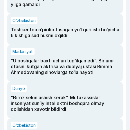
yilga qamaldi
O‘zbekiston
Toshkentda o‘pirilib tushgan yo‘l qurilishi bo‘yicha
6 kishiga sud hukmi o‘qildi
Madaniyat
“U boshqalar baxti uchun tug‘ilgan edi”. Bir umr
otasini kutgan aktrisa va dublyaj ustasi Rimma
Ahmedovaning sinovlarga to‘la hayoti
Dunyo
“Biroz sekinlashish kerak”. Mutaxassislar
insoniyat sun’iy intellektni boshqara olmay
qolishidan xavotir bildirdi
O‘zbekiston