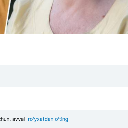
uchun, avval
ro‘yxatdan o‘ting