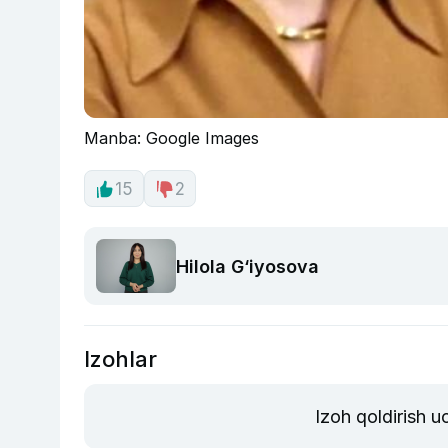
Manba: Google Images
15
2
Hilola G‘iyosova
Izohlar
Izoh qoldirish 