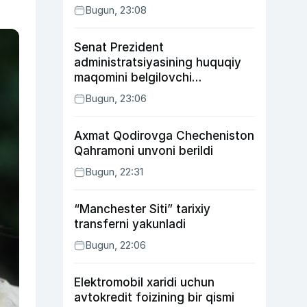
Bugun, 23:08
Senat Prezident
administratsiyasining huquqiy
maqomini belgilovchi
konstitutsiyaviy qonunni
Bugun, 23:06
ma’qulladi
Axmat Qodirovga Checheniston
Qahramoni unvoni berildi
Bugun, 22:31
“Manchester Siti” tarixiy
transferni yakunladi
Bugun, 22:06
Elektromobil xaridi uchun
avtokredit foizining bir qismi