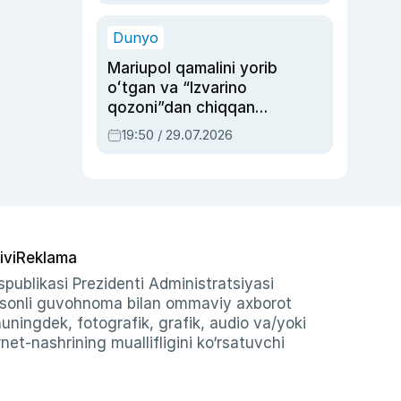
qolgan voqea
Dunyo
Mariupol qamalini yorib
oʻtgan va “Izvarino
qozoni”dan chiqqan
qahramon — Ukraina
19:50 / 29.07.2026
armiyasi bosh
qoʻmondoni Drapatiy
haqida
ivi
Reklama
publikasi Prezidenti Administratsiyasi
-sonli guvohnoma bilan ommaviy axborot
shuningdek, fotografik, grafik, audio va/yoki
et-nashrining muallifligini ko‘rsatuvchi