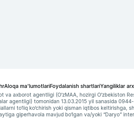
hr
Aloqa ma'lumotlari
Foydalanish shartlari
Yangiliklar arx
t va axborot agentligi (O‘zMAA, hozirgi O‘zbekiston Res
ar agentligi) tomonidan 13.03.2015 yil sanasida 0944
allarni to‘liq ko‘chirish yoki qisman iqtibos keltirishga, 
ytiga giperhavola mavjud bo‘lgan va/yoki “Daryo” intern