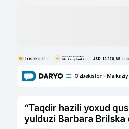
Toshkent
USD :
12 178,85
so'm
O‘zbekiston
Markaziy
“Taqdir hazili yoxud qush
yulduzi Barbara Brilska o