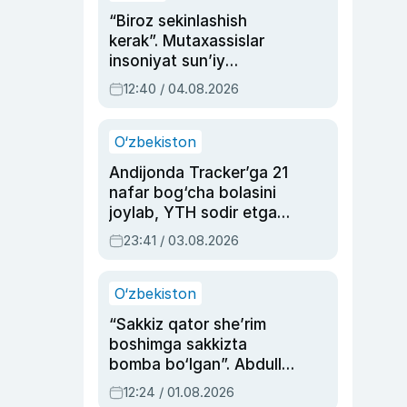
“Biroz sekinlashish
kerak”. Mutaxassislar
insoniyat sun’iy
intellektni boshqara
12:40 / 04.08.2026
olmay qolishidan xavotir
bildirdi
O‘zbekiston
Andijonda Tracker’ga 21
nafar bog‘cha bolasini
joylab, YTH sodir etgan
ayolga sud hukmi o‘qildi
23:41 / 03.08.2026
O‘zbekiston
“Sakkiz qator she’rim
boshimga sakkizta
bomba bo‘lgan”. Abdulla
Oripovni siyosiy
12:24 / 01.08.2026
ayblovlardan asrab