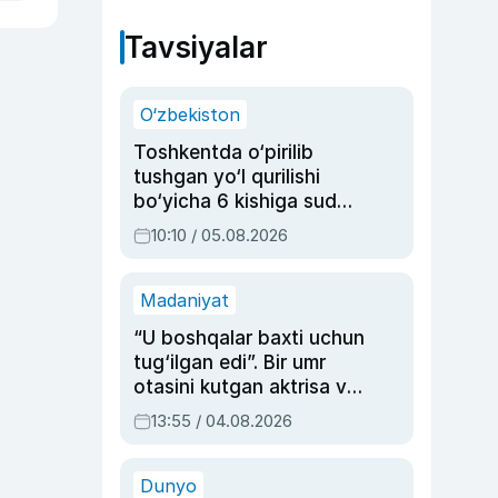
Tavsiyalar
O‘zbekiston
Toshkentda o‘pirilib
tushgan yo‘l qurilishi
bo‘yicha 6 kishiga sud
hukmi o‘qildi
10:10 / 05.08.2026
Madaniyat
“U boshqalar baxti uchun
tug‘ilgan edi”. Bir umr
otasini kutgan aktrisa va
dublyaj ustasi Rimma
13:55 / 04.08.2026
Ahmedovaning
sinovlarga to‘la hayoti
Dunyo