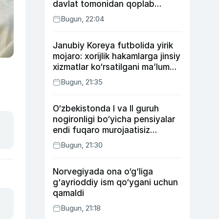
davlat tomonidan qoplab
berilishi mumkin
Bugun, 22:04
Janubiy Koreya futbolida yirik
mojaro: xorijlik hakamlarga jinsiy
xizmatlar ko‘rsatilgani ma’lum
qilindi
Bugun, 21:35
O‘zbekistonda I va II guruh
nogironligi bo‘yicha pensiyalar
endi fuqaro murojaatisiz
tayinlanishi mumkin
Bugun, 21:30
Norvegiyada ona o‘g‘liga
g‘ayrioddiy ism qo‘ygani uchun
qamaldi
Bugun, 21:18