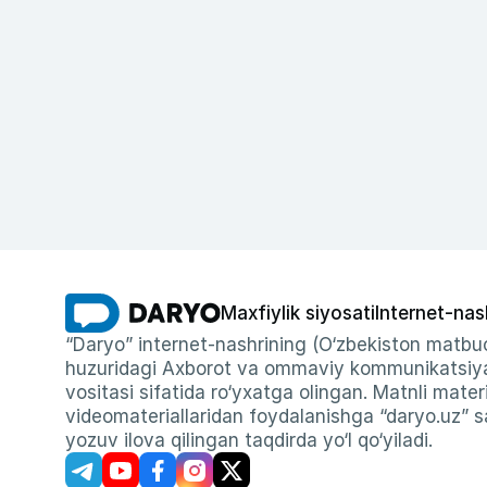
Maxfiylik siyosati
Internet-nas
“Daryo” internet-nashrining (O‘zbekiston matbuo
huzuridagi Axborot va ommaviy kommunikatsiyal
vositasi sifatida ro‘yxatga olingan. Matnli materi
videomateriallaridan foydalanishga “daryo.uz” sa
yozuv ilova qilingan taqdirda yo‘l qo‘yiladi.