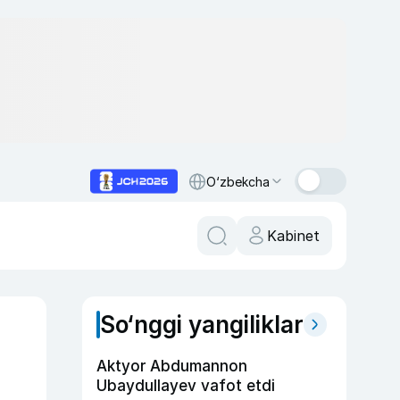
O‘zbekcha
Kabinet
So‘nggi yangiliklar
Aktyor Abdu­mannon
Ubaydullayev vafot etdi