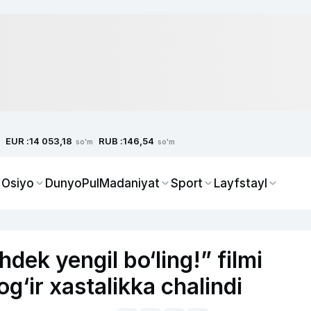
EUR :
RUB :
14 053,18
146,54
so'm
so'm
 Osiyo
Dunyo
Pul
Madaniyat
Sport
Layfstayl
dek yengil bo‘ling!” filmi
g‘ir xastalikka chalindi