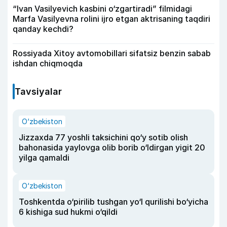
“Ivan Vasilyevich kasbini o‘zgartiradi” filmidagi
Marfa Vasilyevna rolini ijro etgan aktrisaning taqdiri
qanday kechdi?
Rossiyada Xitoy avtomobillari sifatsiz benzin sabab
ishdan chiqmoqda
Tavsiyalar
O‘zbekiston
Jizzaxda 77 yoshli taksichini qo‘y sotib olish
bahonasida yaylovga olib borib o‘ldirgan yigit 20
yilga qamaldi
O‘zbekiston
Toshkentda o‘pirilib tushgan yo‘l qurilishi bo‘yicha
6 kishiga sud hukmi o‘qildi