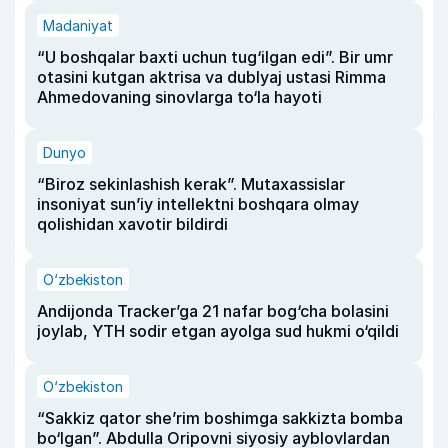
Madaniyat
“U boshqalar baxti uchun tug‘ilgan edi”. Bir umr
otasini kutgan aktrisa va dublyaj ustasi Rimma
Ahmedovaning sinovlarga to‘la hayoti
Dunyo
“Biroz sekinlashish kerak”. Mutaxassislar
insoniyat sun’iy intellektni boshqara olmay
qolishidan xavotir bildirdi
O‘zbekiston
Andijonda Tracker’ga 21 nafar bog‘cha bolasini
joylab, YTH sodir etgan ayolga sud hukmi o‘qildi
O‘zbekiston
“Sakkiz qator she’rim boshimga sakkizta bomba
bo‘lgan”. Abdulla Oripovni siyosiy ayblovlardan