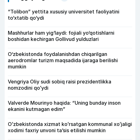
“Tolibon” yettita xususiy universitet faoliyatini
to‘xtatib qo‘ydi
Mashhurlar ham yig‘laydi: fojiali yo‘qotishlarni
boshidan kechirgan Gollivud yulduzlari
O‘zbekistonda foydalanishdan chiqarilgan
aerodromlar turizm maqsadida ijaraga berilishi
mumkin
Vengriya Oliy sudi sobiq raisi prezidentlikka
nomzodini qoʻydi
Valverde Mourinyo haqida: “Uning bunday inson
ekanini kutmagan edim”
Oʻzbekistonda xizmat koʻrsatgan kommunal xoʻjaligi
xodimi faxriy unvoni taʼsis etilishi mumkin