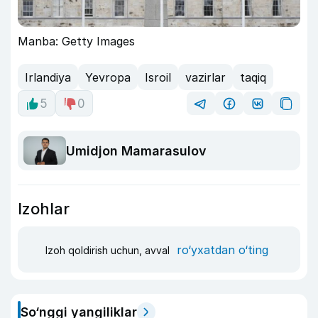
Manba: Getty Images
Irlandiya
Yevropa
Isroil
vazirlar
taqiq
5
0
Umidjon Mamarasulov
Izohlar
ro‘yxatdan o‘ting
Izoh qoldirish uchun, avval
So‘nggi yangiliklar