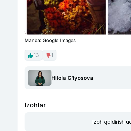
Manba: Google Images
13
1
Hilola G‘iyosova
Izohlar
Izoh qoldirish 