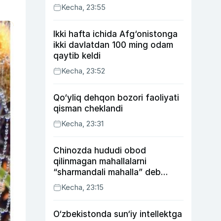
Kecha, 23:55
Ikki hafta ichida Afg‘onistonga
ikki davlatdan 100 ming odam
qaytib keldi
Kecha, 23:52
Qo‘yliq dehqon bozori faoliyati
qisman cheklandi
Kecha, 23:31
Chinozda hududi obod
qilinmagan mahallalarni
“sharmandali mahalla” deb
belgilash boshlandi
Kecha, 23:15
O‘zbekistonda sun‘iy intellektga