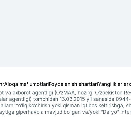
hr
Aloqa ma'lumotlari
Foydalanish shartlari
Yangiliklar arx
t va axborot agentligi (O‘zMAA, hozirgi O‘zbekiston Res
ar agentligi) tomonidan 13.03.2015 yil sanasida 0944
allarni to‘liq ko‘chirish yoki qisman iqtibos keltirishga, 
ytiga giperhavola mavjud bo‘lgan va/yoki “Daryo” intern