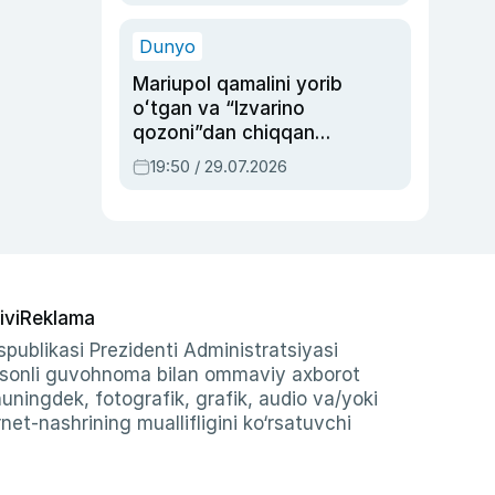
qolgan voqea
Dunyo
Mariupol qamalini yorib
oʻtgan va “Izvarino
qozoni”dan chiqqan
qahramon — Ukraina
19:50 / 29.07.2026
armiyasi bosh
qoʻmondoni Drapatiy
haqida
ivi
Reklama
publikasi Prezidenti Administratsiyasi
-sonli guvohnoma bilan ommaviy axborot
shuningdek, fotografik, grafik, audio va/yoki
et-nashrining muallifligini ko‘rsatuvchi