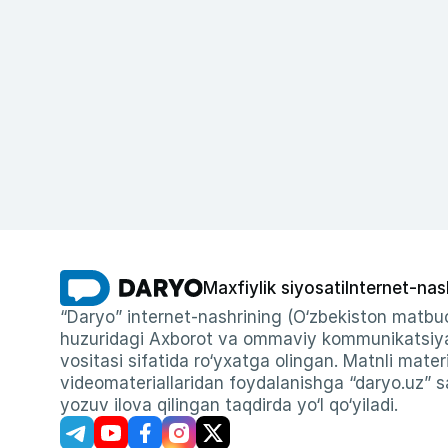
Maxfiylik siyosati
Internet-nas
“Daryo” internet-nashrining (O‘zbekiston matbuo
huzuridagi Axborot va ommaviy kommunikatsiyal
vositasi sifatida ro‘yxatga olingan. Matnli materi
videomateriallaridan foydalanishga “daryo.uz” sa
yozuv ilova qilingan taqdirda yo‘l qo‘yiladi.