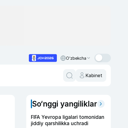
O‘zbekcha
Kabinet
So‘nggi yangiliklar
FIFA Yevropa ligalari tomonidan
jiddiy qarshilikka uchradi