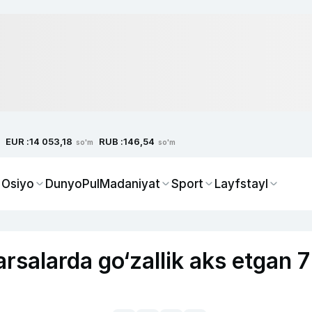
EUR :
RUB :
14 053,18
146,54
so'm
so'm
 Osiyo
Dunyo
Pul
Madaniyat
Sport
Layfstayl
rsalarda go‘zallik aks etgan 7