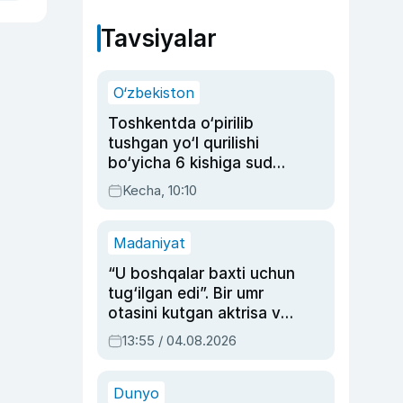
Tavsiyalar
O‘zbekiston
Toshkentda o‘pirilib
tushgan yo‘l qurilishi
bo‘yicha 6 kishiga sud
hukmi o‘qildi
Kecha, 10:10
Madaniyat
“U boshqalar baxti uchun
tug‘ilgan edi”. Bir umr
otasini kutgan aktrisa va
dublyaj ustasi Rimma
13:55 / 04.08.2026
Ahmedovaning
sinovlarga to‘la hayoti
Dunyo