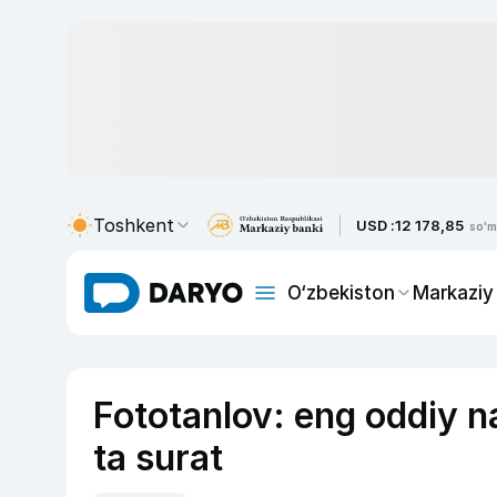
Toshkent
USD :
12 178,85
so'm
O‘zbekiston
Markaziy
Fototanlov: eng oddiy na
ta surat