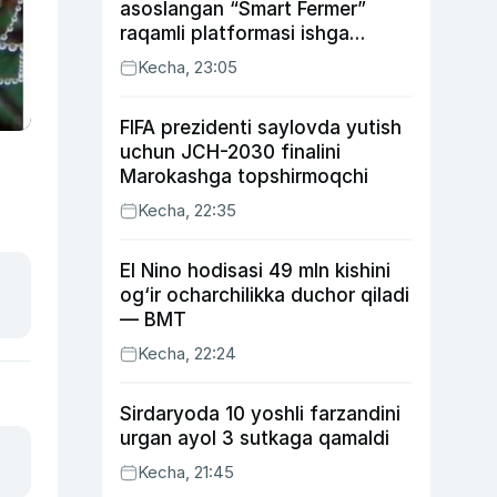
asoslangan “Smart Fermer”
raqamli platformasi ishga
tushiriladi
Kecha, 23:05
FIFA prezidenti saylovda yutish
uchun JCH-2030 finalini
Marokashga topshirmoqchi
Kecha, 22:35
El Nino hodisasi 49 mln kishini
og‘ir ocharchilikka duchor qiladi
— BMT
Kecha, 22:24
Sirdaryoda 10 yoshli farzandini
urgan ayol 3 sutkaga qamaldi
Kecha, 21:45