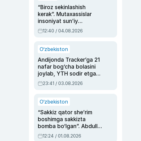
“Biroz sekinlashish
kerak”. Mutaxassislar
insoniyat sun’iy
intellektni boshqara
12:40 / 04.08.2026
olmay qolishidan xavotir
bildirdi
O‘zbekiston
Andijonda Tracker’ga 21
nafar bog‘cha bolasini
joylab, YTH sodir etgan
ayolga sud hukmi o‘qildi
23:41 / 03.08.2026
O‘zbekiston
“Sakkiz qator she’rim
boshimga sakkizta
bomba bo‘lgan”. Abdulla
Oripovni siyosiy
12:24 / 01.08.2026
ayblovlardan asrab