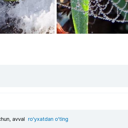
uchun, avval
ro‘yxatdan o‘ting