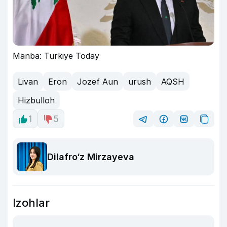
Manba: Turkiye Today
Livan
Eron
Jozef Aun
urush
AQSH
Hizbulloh
1
5
Dilafro‘z Mirzayeva
Izohlar