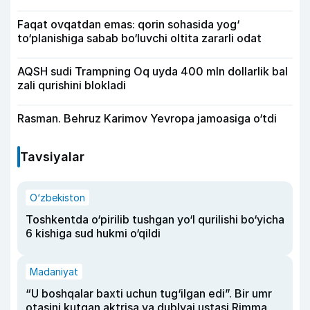
Faqat ovqatdan emas: qorin sohasida yog‘
to‘planishiga sabab bo‘luvchi oltita zararli odat
AQSH sudi Trampning Oq uyda 400 mln dollarlik bal
zali qurishini blokladi
Rasman. Behruz Karimov Yevropa jamoasiga o‘tdi
Tavsiyalar
O‘zbekiston
Toshkentda o‘pirilib tushgan yo‘l qurilishi bo‘yicha
6 kishiga sud hukmi o‘qildi
Madaniyat
“U boshqalar baxti uchun tug‘ilgan edi”. Bir umr
otasini kutgan aktrisa va dublyaj ustasi Rimma