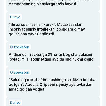
Ahmedovaning sinovlarga to‘la hayoti
Dunyo
“Biroz sekinlashish kerak”. Mutaxassislar
insoniyat sun’iy intellektni boshqara olmay
qolishidan xavotir bildirdi
O‘zbekiston
Andijonda Tracker’ga 21 nafar bog‘cha bolasini
joylab, YTH sodir etgan ayolga sud hukmi o‘qildi
O‘zbekiston
“Sakkiz qator she’rim boshimga sakkizta bomba
bo‘lgan”. Abdulla Oripovni siyosiy ayblovlardan
asrab qolgan voqea
Dunyo