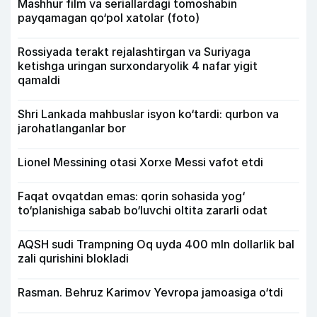
Mashhur film va seriallardagi tomoshabin
payqamagan qo‘pol xatolar (foto)
Rossiyada terakt rejalashtirgan va Suriyaga
ketishga uringan surxondaryolik 4 nafar yigit
qamaldi
Shri Lankada mahbuslar isyon ko‘tardi: qurbon va
jarohatlanganlar bor
Lionel Messining otasi Xorxe Messi vafot etdi
Faqat ovqatdan emas: qorin sohasida yog‘
to‘planishiga sabab bo‘luvchi oltita zararli odat
AQSH sudi Trampning Oq uyda 400 mln dollarlik bal
zali qurishini blokladi
Rasman. Behruz Karimov Yevropa jamoasiga o‘tdi