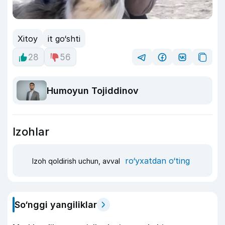
Xitoy
it go‘shti
28
56
Humoyun Tojiddinov
Izohlar
ro‘yxatdan o‘ting
Izoh qoldirish uchun, avval
So‘nggi yangiliklar