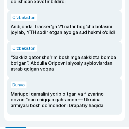
qolishidan xavotir bildirdi
O‘zbekiston
Andijonda Tracker’ga 21 nafar bog‘cha bolasini
joylab, YTH sodir etgan ayolga sud hukmi o‘qildi
O‘zbekiston
“Sakkiz qator she’rim boshimga sakkizta bomba
bo‘lgan”. Abdulla Oripovni siyosiy ayblovlardan
asrab qolgan voqea
Dunyo
Mariupol qamalini yorib oʻtgan va “Izvarino
qozoni”dan chiqqan qahramon — Ukraina
armiyasi bosh qoʻmondoni Drapatiy haqida