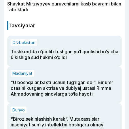
Shavkat Mirziyoyev quruvchilarni kasb bayrami bilan
tabrikladi
Tavsiyalar
O‘zbekiston
Toshkentda o‘pirilib tushgan yo‘l qurilishi bo‘yicha
6 kishiga sud hukmi o‘qildi
Madaniyat
“U boshqalar baxti uchun tug‘ilgan edi”. Bir umr
otasini kutgan aktrisa va dublyaj ustasi Rimma
Ahmedovaning sinovlarga to‘la hayoti
Dunyo
“Biroz sekinlashish kerak”. Mutaxassislar
insoniyat sun’iy intellektni boshqara olmay