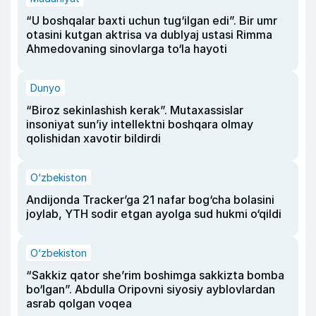
“U boshqalar baxti uchun tug‘ilgan edi”. Bir umr
otasini kutgan aktrisa va dublyaj ustasi Rimma
Ahmedovaning sinovlarga to‘la hayoti
Dunyo
“Biroz sekinlashish kerak”. Mutaxassislar
insoniyat sun’iy intellektni boshqara olmay
qolishidan xavotir bildirdi
O‘zbekiston
Andijonda Tracker’ga 21 nafar bog‘cha bolasini
joylab, YTH sodir etgan ayolga sud hukmi o‘qildi
O‘zbekiston
“Sakkiz qator she’rim boshimga sakkizta bomba
bo‘lgan”. Abdulla Oripovni siyosiy ayblovlardan
asrab qolgan voqea