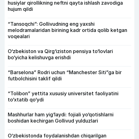
husiylar qirollikning neftni qayta ishlash zavodiga
hujum qildi
“Tansoqchi”: Gollivudning eng yaxshi
melodramalaridan birining kadr ortida qolib ketgan
voqealari
O‘zbekiston va Qirg‘iziston pensiya to‘lovlari
bo‘yicha kelishuvga erishdi
“Barselona” Rodri uchun “Manchester Siti”ga bir
futbolchisini taklif qildi
“Tolibon” yettita xususiy universitet faoliyatini
to‘xtatib qo‘ydi
Mashhurlar ham yig‘laydi: fojiali yo‘qotishlarni
boshidan kechirgan Gollivud yulduzlari
O‘zbekistonda foydalanishdan chiqarilgan