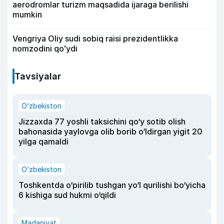
aerodromlar turizm maqsadida ijaraga berilishi
mumkin
Vengriya Oliy sudi sobiq raisi prezidentlikka
nomzodini qoʻydi
Tavsiyalar
O‘zbekiston
Jizzaxda 77 yoshli taksichini qo‘y sotib olish
bahonasida yaylovga olib borib o‘ldirgan yigit 20
yilga qamaldi
O‘zbekiston
Toshkentda o‘pirilib tushgan yo‘l qurilishi bo‘yicha
6 kishiga sud hukmi o‘qildi
Madaniyat