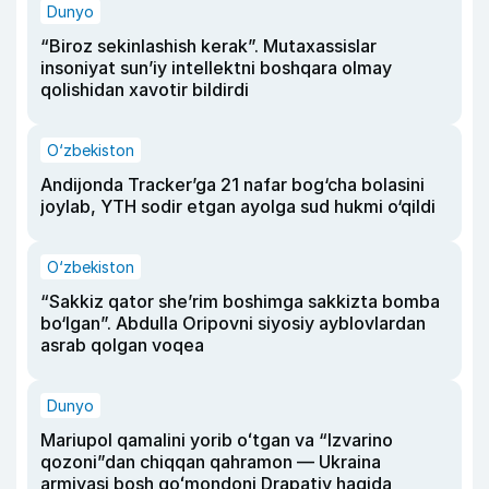
Dunyo
“Biroz sekinlashish kerak”. Mutaxassislar
insoniyat sun’iy intellektni boshqara olmay
qolishidan xavotir bildirdi
O‘zbekiston
Andijonda Tracker’ga 21 nafar bog‘cha bolasini
joylab, YTH sodir etgan ayolga sud hukmi o‘qildi
O‘zbekiston
“Sakkiz qator she’rim boshimga sakkizta bomba
bo‘lgan”. Abdulla Oripovni siyosiy ayblovlardan
asrab qolgan voqea
Dunyo
Mariupol qamalini yorib oʻtgan va “Izvarino
qozoni”dan chiqqan qahramon — Ukraina
armiyasi bosh qoʻmondoni Drapatiy haqida