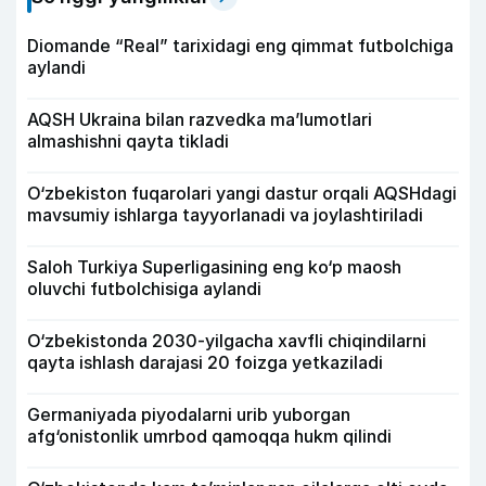
Diomande “Real” tarixidagi eng qimmat futbolchiga
aylandi
AQSH Ukraina bilan razvedka ma’lumotlari
almashishni qayta tikladi
O‘zbekiston fuqarolari yangi dastur orqali AQSHdagi
mavsumiy ishlarga tayyorlanadi va joylashtiriladi
Saloh Turkiya Superligasining eng ko‘p maosh
oluvchi futbolchisiga aylandi
O‘zbekistonda 2030-yilgacha xavfli chiqindilarni
qayta ishlash darajasi 20 foizga yetkaziladi
Germaniyada piyodalarni urib yuborgan
afg‘onistonlik umrbod qamoqqa hukm qilindi