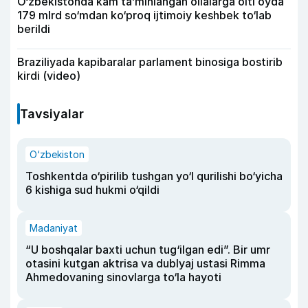
O‘zbekistonda kam ta’minlangan oilalarga olti oyda
179 mlrd so‘mdan ko‘proq ijtimoiy keshbek to‘lab
berildi
Braziliyada kapibaralar parlament binosiga bostirib
kirdi (video)
Tavsiyalar
O‘zbekiston
Toshkentda o‘pirilib tushgan yo‘l qurilishi bo‘yicha
6 kishiga sud hukmi o‘qildi
Madaniyat
“U boshqalar baxti uchun tug‘ilgan edi”. Bir umr
otasini kutgan aktrisa va dublyaj ustasi Rimma
Ahmedovaning sinovlarga to‘la hayoti