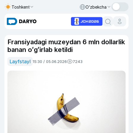
Toshkent
O‘zbekcha
Fransiyadagi muzeydan 6 mln dollarlik
banan oʻgʻirlab ketildi
Layfstayl
15:30 / 05.06.2026
7243