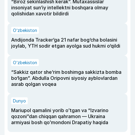
“Biroz sekinlashish kerak”. Mutaxassislar
insoniyat sun’iy intellektni boshqara olmay
qolishidan xavotir bildirdi
O‘zbekiston
Andijonda Tracker’ga 21 nafar bog‘cha bolasini
joylab, YTH sodir etgan ayolga sud hukmi o‘qildi
O‘zbekiston
“Sakkiz qator she’rim boshimga sakkizta bomba
bo‘lgan”. Abdulla Oripovni siyosiy ayblovlardan
asrab qolgan voqea
Dunyo
Mariupol qamalini yorib oʻtgan va “Izvarino
qozoni”dan chiqqan qahramon — Ukraina
armiyasi bosh qoʻmondoni Drapatiy haqida