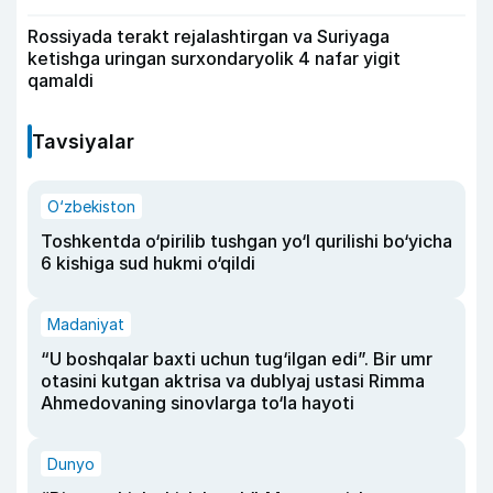
Rossiyada terakt rejalashtirgan va Suriyaga
ketishga uringan surxondaryolik 4 nafar yigit
qamaldi
Tavsiyalar
O‘zbekiston
Toshkentda o‘pirilib tushgan yo‘l qurilishi bo‘yicha
6 kishiga sud hukmi o‘qildi
Madaniyat
“U boshqalar baxti uchun tug‘ilgan edi”. Bir umr
otasini kutgan aktrisa va dublyaj ustasi Rimma
Ahmedovaning sinovlarga to‘la hayoti
Dunyo