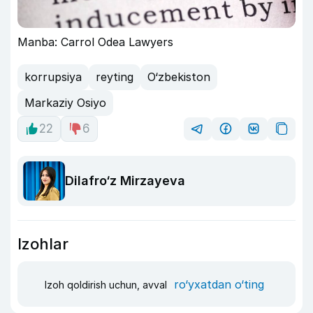
Manba: Carrol Odea Lawyers
korrupsiya
reyting
O‘zbekiston
Markaziy Osiyo
22
6
Dilafro‘z Mirzayeva
Izohlar
ro‘yxatdan o‘ting
Izoh qoldirish uchun, avval