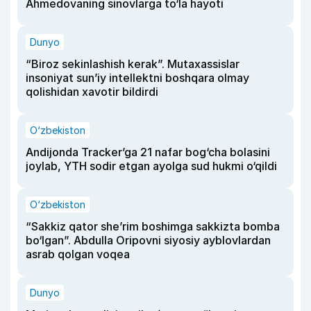
Ahmedovaning sinovlarga to‘la hayoti
Dunyo
“Biroz sekinlashish kerak”. Mutaxassislar
insoniyat sun’iy intellektni boshqara olmay
qolishidan xavotir bildirdi
O‘zbekiston
Andijonda Tracker’ga 21 nafar bog‘cha bolasini
joylab, YTH sodir etgan ayolga sud hukmi o‘qildi
O‘zbekiston
“Sakkiz qator she’rim boshimga sakkizta bomba
bo‘lgan”. Abdulla Oripovni siyosiy ayblovlardan
asrab qolgan voqea
Dunyo