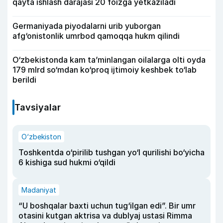
qayta ishlash darajasi 20 foizga yetkaziladi
Germaniyada piyodalarni urib yuborgan
afg‘onistonlik umrbod qamoqqa hukm qilindi
O‘zbekistonda kam ta’minlangan oilalarga olti oyda
179 mlrd so‘mdan ko‘proq ijtimoiy keshbek to‘lab
berildi
Tavsiyalar
O‘zbekiston
Toshkentda o‘pirilib tushgan yo‘l qurilishi bo‘yicha
6 kishiga sud hukmi o‘qildi
Madaniyat
“U boshqalar baxti uchun tug‘ilgan edi”. Bir umr
otasini kutgan aktrisa va dublyaj ustasi Rimma