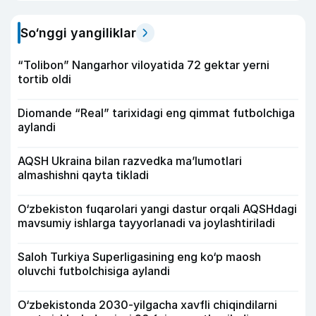
So‘nggi yangiliklar
“Tolibon” Nangarhor viloyatida 72 gektar yerni
tortib oldi
Diomande “Real” tarixidagi eng qimmat futbolchiga
aylandi
AQSH Ukraina bilan razvedka ma’lumotlari
almashishni qayta tikladi
O‘zbekiston fuqarolari yangi dastur orqali AQSHdagi
mavsumiy ishlarga tayyorlanadi va joylashtiriladi
Saloh Turkiya Superligasining eng ko‘p maosh
oluvchi futbolchisiga aylandi
O‘zbekistonda 2030-yilgacha xavfli chiqindilarni