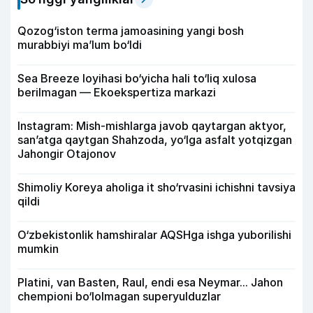
Qozog‘iston terma jamoasining yangi bosh
murabbiyi ma’lum bo‘ldi
Sea Breeze loyihasi bo‘yicha hali to‘liq xulosa
berilmagan — Ekoekspertiza markazi
Instagram: Mish-mishlarga javob qaytargan aktyor,
san’atga qaytgan Shahzoda, yo‘lga asfalt yotqizgan
Jahongir Otajonov
Shimoliy Koreya aholiga it sho‘rvasini ichishni tavsiya
qildi
O‘zbekistonlik hamshiralar AQSHga ishga yuborilishi
mumkin
Platini, van Basten, Raul, endi esa Neymar... Jahon
chempioni bo‘lolmagan superyulduzlar