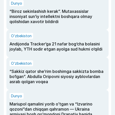
Dunyo
“Biroz sekinlashish kerak”. Mutaxassislar
insoniyat sun’iy intellektni boshqara olmay
qolishidan xavotir bildirdi
O‘zbekiston
Andijonda Tracker’ga 21 nafar bog‘cha bolasini
joylab, YTH sodir etgan ayolga sud hukmi o‘qildi
O‘zbekiston
“Sakkiz qator she’rim boshimga sakkizta bomba
bo‘lgan”. Abdulla Oripovni siyosiy ayblovlardan
asrab qolgan voqea
Dunyo
Mariupol qamalini yorib oʻtgan va “Izvarino
qozoni”dan chiqqan qahramon — Ukraina
armiyasi bosh qoʻmondoni Drapatiy haqida