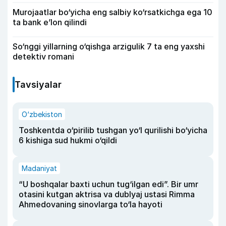
Murojaatlar bo‘yicha eng salbiy ko‘rsatkichga ega 10
ta bank e’lon qilindi
So‘nggi yillarning o‘qishga arzigulik 7 ta eng yaxshi
detektiv romani
Tavsiyalar
O‘zbekiston
Toshkentda o‘pirilib tushgan yo‘l qurilishi bo‘yicha
6 kishiga sud hukmi o‘qildi
Madaniyat
“U boshqalar baxti uchun tug‘ilgan edi”. Bir umr
otasini kutgan aktrisa va dublyaj ustasi Rimma
Ahmedovaning sinovlarga to‘la hayoti