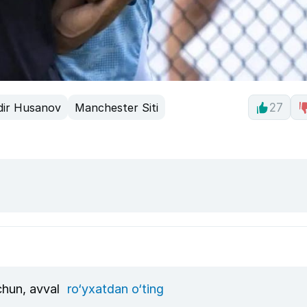
ir Husanov
Manchester Siti
27
uchun, avval
ro‘yxatdan o‘ting