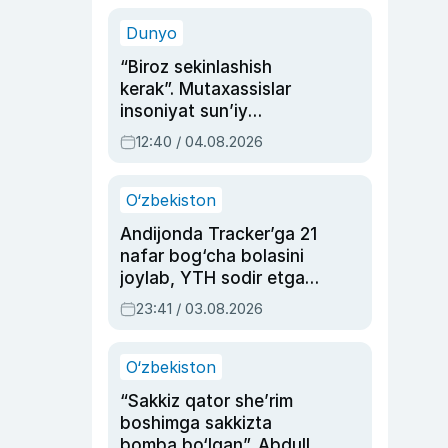
sinovlarga to‘la hayoti
Dunyo
“Biroz sekinlashish
kerak”. Mutaxassislar
insoniyat sun’iy
intellektni boshqara
12:40 / 04.08.2026
olmay qolishidan xavotir
bildirdi
O‘zbekiston
Andijonda Tracker’ga 21
nafar bog‘cha bolasini
joylab, YTH sodir etgan
ayolga sud hukmi o‘qildi
23:41 / 03.08.2026
O‘zbekiston
“Sakkiz qator she’rim
boshimga sakkizta
bomba bo‘lgan”. Abdulla