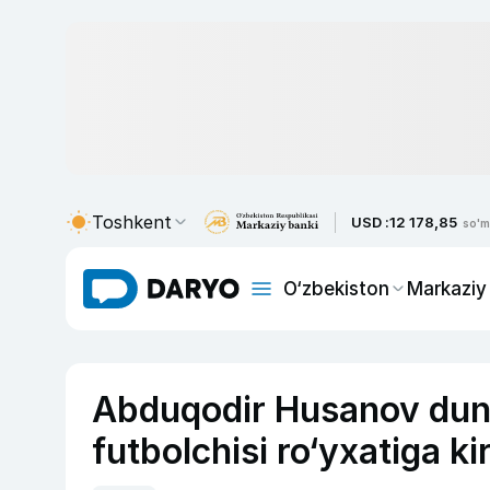
Toshkent
USD :
12 178,85
so'm
O‘zbekiston
Markaziy
Abduqodir Husanov dun
futbolchisi ro‘yxatiga kiri