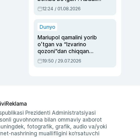
Oripovni siyosiy
12:24 / 01.08.2026
ayblovlardan asrab
qolgan voqea
Dunyo
Mariupol qamalini yorib
oʻtgan va “Izvarino
qozoni”dan chiqqan
qahramon — Ukraina
19:50 / 29.07.2026
armiyasi bosh
qoʻmondoni Drapatiy
haqida
ivi
Reklama
publikasi Prezidenti Administratsiyasi
-sonli guvohnoma bilan ommaviy axborot
shuningdek, fotografik, grafik, audio va/yoki
et-nashrining muallifligini ko‘rsatuvchi