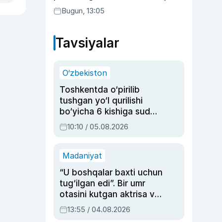
suhbatlashdi
Bugun, 13:05
Tavsiyalar
O‘zbekiston
Toshkentda o‘pirilib
tushgan yo‘l qurilishi
bo‘yicha 6 kishiga sud
hukmi o‘qildi
10:10 / 05.08.2026
Madaniyat
“U boshqalar baxti uchun
tug‘ilgan edi”. Bir umr
otasini kutgan aktrisa va
dublyaj ustasi Rimma
13:55 / 04.08.2026
Ahmedovaning