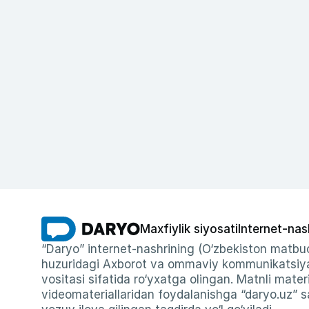
Maxfiylik siyosati
Internet-nas
“Daryo” internet-nashrining (O‘zbekiston matbuo
huzuridagi Axborot va ommaviy kommunikatsiyal
vositasi sifatida ro‘yxatga olingan. Matnli materi
videomateriallaridan foydalanishga “daryo.uz” sa