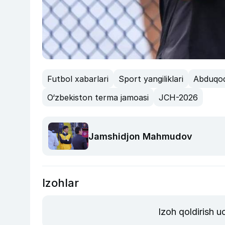
Futbol xabarlari
Sport yangiliklari
Abduqod
O‘zbekiston terma jamoasi
JCH-2026
Jamshidjon Mahmudov
Izohlar
Izoh qoldirish 