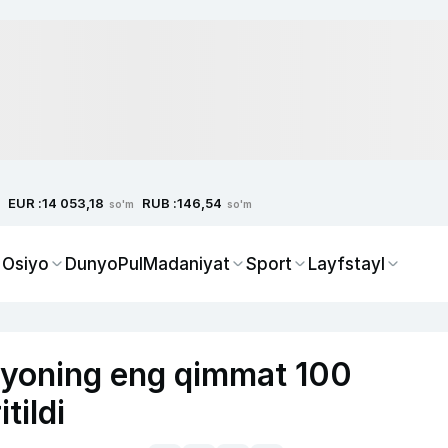
EUR :
RUB :
14 053,18
146,54
so'm
so'm
 Osiyo
Dunyo
Pul
Madaniyat
Sport
Layfstayl
yoning eng qimmat 100
tildi