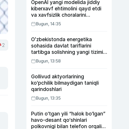
OpenAI yangi modelida jiddiy
kiberxavf ehtimolini qayd etdi
va xavfsizlik choralarini
kuchaytirdi
Bugun, 14:35
Oʻzbekistonda energetika
2
sohasida davlat tariflarini
tartibga solishning yangi tizimi
joriy etildi
Bugun, 13:58
Gollivud aktyorlarining
ko‘pchilik bilmaydigan taniqli
qarindoshlari
Bugun, 13:35
Putin o‘tgan yili “halok bo‘lgan”
havo-desant qo‘shinlari
polkovnigi bilan telefon orqali