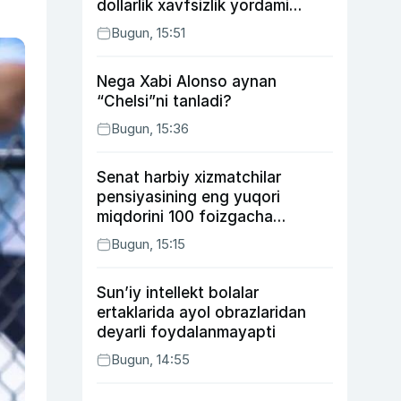
dollarlik xavfsizlik yordami
bermoqchi
Bugun, 15:51
Nega Xabi Alonso aynan
“Chelsi”ni tanladi?
Bugun, 15:36
Senat harbiy xizmatchilar
pensiyasining eng yuqori
miqdorini 100 foizgacha
oshirishni nazarda tutuvchi
Bugun, 15:15
qonunni ma’qulladi
Sun’iy intellekt bolalar
ertaklarida ayol obrazlaridan
deyarli foydalanmayapti
Bugun, 14:55