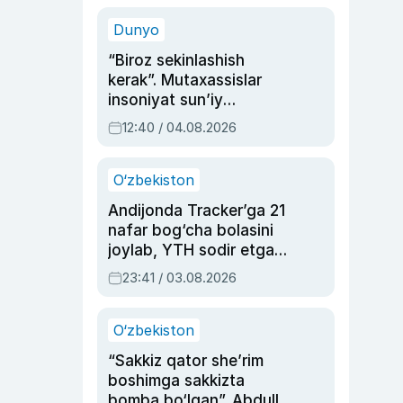
sinovlarga to‘la hayoti
Dunyo
“Biroz sekinlashish
kerak”. Mutaxassislar
insoniyat sun’iy
intellektni boshqara
12:40 / 04.08.2026
olmay qolishidan xavotir
bildirdi
O‘zbekiston
Andijonda Tracker’ga 21
nafar bog‘cha bolasini
joylab, YTH sodir etgan
ayolga sud hukmi o‘qildi
23:41 / 03.08.2026
O‘zbekiston
“Sakkiz qator she’rim
boshimga sakkizta
bomba bo‘lgan”. Abdulla