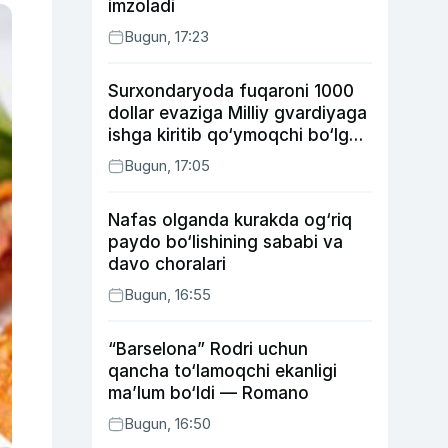
imzoladi
Bugun, 17:23
Surxondaryoda fuqaroni 1000
dollar evaziga Milliy gvardiyaga
ishga kiritib qo‘ymoqchi bo‘lgan
shaxs ushlandi
Bugun, 17:05
Nafas olganda kurakda og‘riq
paydo bo‘lishining sababi va
davo choralari
Bugun, 16:55
“Barselona” Rodri uchun
qancha to‘lamoqchi ekanligi
ma’lum bo‘ldi — Romano
Bugun, 16:50