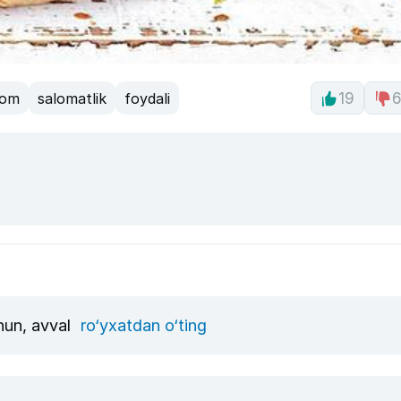
aom
salomatlik
foydali
19
chun, avval
ro‘yxatdan o‘ting