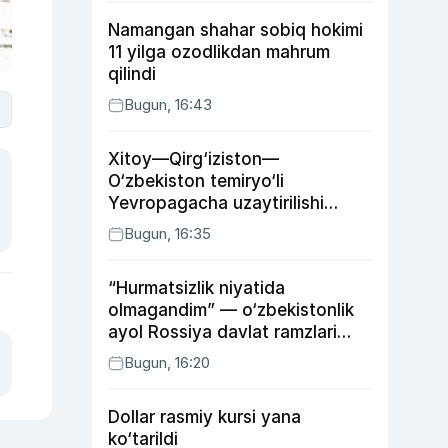
Namangan shahar sobiq hokimi
11 yilga ozodlikdan mahrum
qilindi
Bugun, 16:43
6
Xitoy—Qirg‘iziston—
O‘zbekiston temiryo‘li
Yevropagacha uzaytirilishi
mumkin
Bugun, 16:35
“Hurmatsizlik niyatida
olmagandim” — o‘zbekistonlik
ayol Rossiya davlat ramzlari
tushirilgan poyandoz haqida
Bugun, 16:20
Dollar rasmiy kursi yana
ko‘tarildi