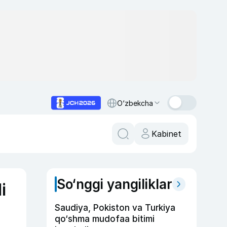
O‘zbekcha
Kabinet
So‘nggi yangiliklar
i
Saudiya, Pokiston va Turkiya
qo‘shma mudofaa bitimi