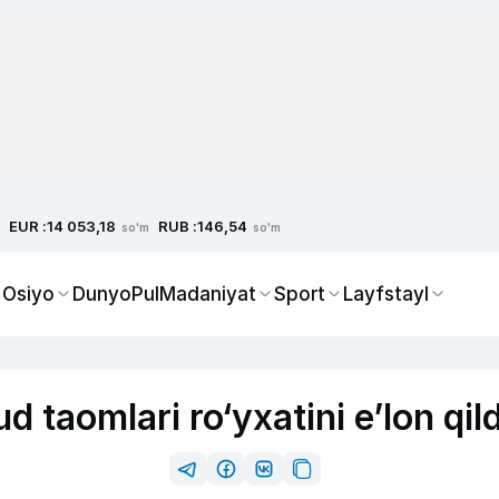
EUR :
RUB :
14 053,18
146,54
so'm
so'm
 Osiyo
Dunyo
Pul
Madaniyat
Sport
Layfstayl
d taomlari ro‘yxatini e’lon qild