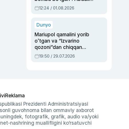
Oripovni siyosiy
12:24 / 01.08.2026
ayblovlardan asrab
qolgan voqea
Dunyo
Mariupol qamalini yorib
oʻtgan va “Izvarino
qozoni”dan chiqqan
qahramon — Ukraina
19:50 / 29.07.2026
armiyasi bosh
qoʻmondoni Drapatiy
haqida
ivi
Reklama
publikasi Prezidenti Administratsiyasi
-sonli guvohnoma bilan ommaviy axborot
shuningdek, fotografik, grafik, audio va/yoki
et-nashrining muallifligini ko‘rsatuvchi