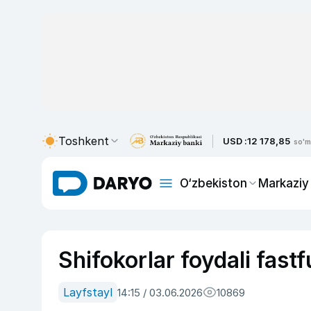
Toshkent
USD :
12 178,85
so'm
O‘zbekiston
Markaziy
Shifokorlar foydali fastfu
Layfstayl
14:15 / 03.06.2026
10869