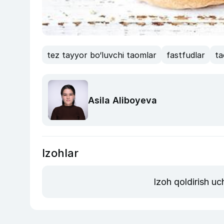
tez tayyor bo‘luvchi taomlar
fastfudlar
t
Asila Aliboyeva
Izohlar
Izoh qoldirish u