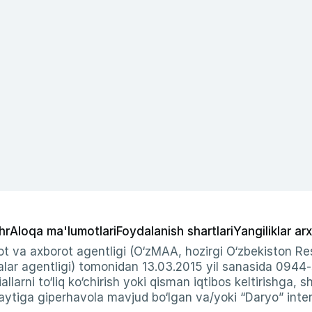
hr
Aloqa ma'lumotlari
Foydalanish shartlari
Yangiliklar arx
t va axborot agentligi (O‘zMAA, hozirgi O‘zbekiston Res
ar agentligi) tomonidan 13.03.2015 yil sanasida 0944
allarni to‘liq ko‘chirish yoki qisman iqtibos keltirishga, 
ytiga giperhavola mavjud bo‘lgan va/yoki “Daryo” intern