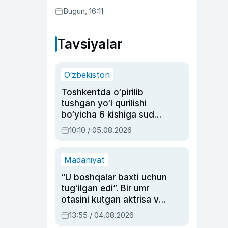
Bugun, 16:11
Tavsiyalar
O‘zbekiston
Toshkentda o‘pirilib
tushgan yo‘l qurilishi
bo‘yicha 6 kishiga sud
hukmi o‘qildi
10:10 / 05.08.2026
Madaniyat
“U boshqalar baxti uchun
tug‘ilgan edi”. Bir umr
otasini kutgan aktrisa va
dublyaj ustasi Rimma
13:55 / 04.08.2026
Ahmedovaning