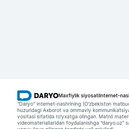
Maxfiylik siyosati
Internet-nas
“Daryo” internet-nashrining (O‘zbekiston matbuo
huzuridagi Axborot va ommaviy kommunikatsiyal
vositasi sifatida ro‘yxatga olingan. Matnli materi
videomateriallaridan foydalanishga “daryo.uz” sa