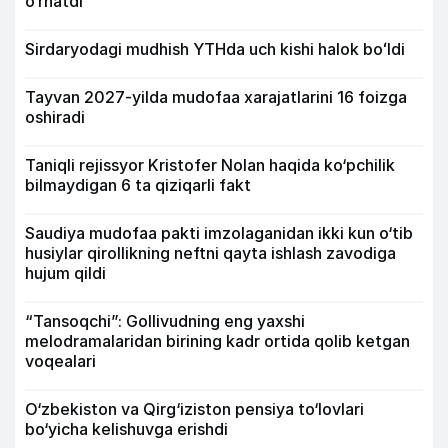
o‘rnatdi
Sirdaryodagi mudhish YTHda uch kishi halok boʻldi
Tayvan 2027-yilda mudofaa xarajatlarini 16 foizga
oshiradi
Taniqli rejissyor Kristofer Nolan haqida ko‘pchilik
bilmaydigan 6 ta qiziqarli fakt
Saudiya mudofaa pakti imzolaganidan ikki kun o‘tib
husiylar qirollikning neftni qayta ishlash zavodiga
hujum qildi
“Tansoqchi”: Gollivudning eng yaxshi
melodramalaridan birining kadr ortida qolib ketgan
voqealari
O‘zbekiston va Qirg‘iziston pensiya to‘lovlari
bo‘yicha kelishuvga erishdi