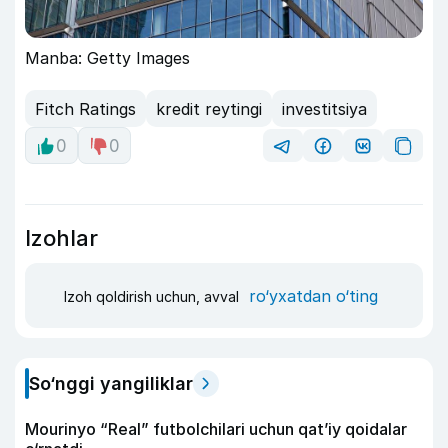
Manba: Getty Images
Fitch Ratings
kredit reytingi
investitsiya
0
0
Izohlar
ro‘yxatdan o‘ting
Izoh qoldirish uchun, avval
So‘nggi yangiliklar
Mourinyo “Real” futbolchilari uchun qat’iy qoidalar