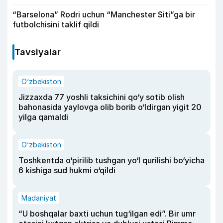
“Barselona” Rodri uchun “Manchester Siti”ga bir
futbolchisini taklif qildi
Tavsiyalar
O‘zbekiston
Jizzaxda 77 yoshli taksichini qo‘y sotib olish
bahonasida yaylovga olib borib o‘ldirgan yigit 20
yilga qamaldi
O‘zbekiston
Toshkentda o‘pirilib tushgan yo‘l qurilishi bo‘yicha
6 kishiga sud hukmi o‘qildi
Madaniyat
“U boshqalar baxti uchun tug‘ilgan edi”. Bir umr