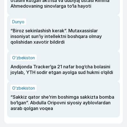
otasini kutgan aktrisa va dublyaj ustasi Rimma
Ahmedovaning sinovlarga to‘la hayoti
Dunyo
“Biroz sekinlashish kerak”. Mutaxassislar
insoniyat sun’iy intellektni boshqara olmay
qolishidan xavotir bildirdi
O‘zbekiston
Andijonda Tracker’ga 21 nafar bog‘cha bolasini
joylab, YTH sodir etgan ayolga sud hukmi o‘qildi
O‘zbekiston
“Sakkiz qator she’rim boshimga sakkizta bomba
bo‘lgan”. Abdulla Oripovni siyosiy ayblovlardan
asrab qolgan voqea