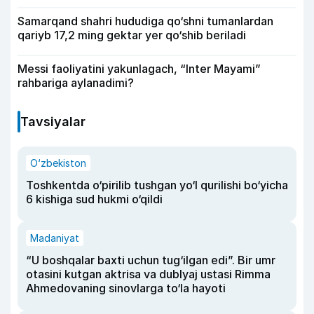
Samarqand shahri hududiga qo‘shni tumanlardan
qariyb 17,2 ming gektar yer qo‘shib beriladi
Messi faoliyatini yakunlagach, “Inter Mayami”
rahbariga aylanadimi?
Tavsiyalar
O‘zbekiston
Toshkentda o‘pirilib tushgan yo‘l qurilishi bo‘yicha
6 kishiga sud hukmi o‘qildi
Madaniyat
“U boshqalar baxti uchun tug‘ilgan edi”. Bir umr
otasini kutgan aktrisa va dublyaj ustasi Rimma
Ahmedovaning sinovlarga to‘la hayoti