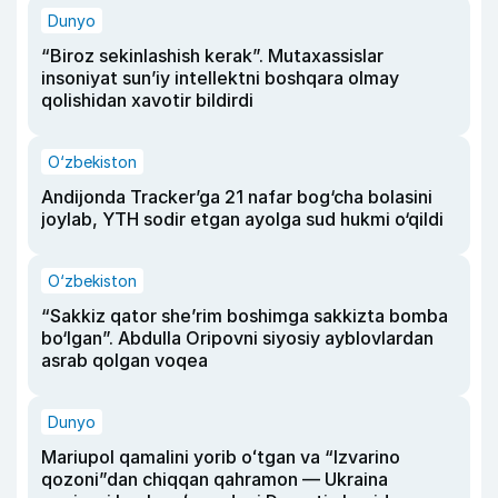
Dunyo
“Biroz sekinlashish kerak”. Mutaxassislar
insoniyat sun’iy intellektni boshqara olmay
qolishidan xavotir bildirdi
O‘zbekiston
Andijonda Tracker’ga 21 nafar bog‘cha bolasini
joylab, YTH sodir etgan ayolga sud hukmi o‘qildi
O‘zbekiston
“Sakkiz qator she’rim boshimga sakkizta bomba
bo‘lgan”. Abdulla Oripovni siyosiy ayblovlardan
asrab qolgan voqea
Dunyo
Mariupol qamalini yorib oʻtgan va “Izvarino
qozoni”dan chiqqan qahramon — Ukraina