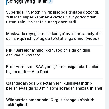
So‘nggi yangiliklar
Superliga. “Neftchi” yirik hisobda g‘alaba qozondi,
“OKMK” super kambek evaziga “Bunyodkor”dan
ustun keldi, “Nasaf” durang qayd etdi
Moskvada reysga kechikkan yo‘lovchilar samolyotni
uchish-qo‘nish yo‘lagida to‘xtatishga urindi (video)
Flik “Barselona”ning ikki futbolchisiga chiqish
eshiklarini ko‘rsatdi
Eron Hormuzda BAA yonilg‘i kemasiga raketa bilan
hujum qildi — Abu Dabi
Qashqadaryoda 6 gektar yerni xususiylashtirib
berish evaziga 100 mln so‘m so‘ragan shaxs ushlandi
Wildberries omborlarini Qirg‘izistonga ko‘chirish
taklif qilindi