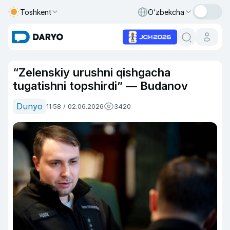
Toshkent
O‘zbekcha
“Zelenskiy urushni qishgacha
tugatishni topshirdi” — Budanov
Dunyo
11:58 / 02.06.2026
3420