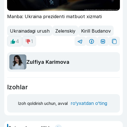
Manba: Ukraina prezidenti matbuot xizmati
Ukrainadagi urush
Zelenskiy
Kirill Budanov
4
1
Zulfiya Karimova
Izohlar
ro‘yxatdan o‘ting
Izoh qoldirish uchun, avval