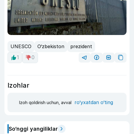
UNESCO
O‘zbekiston
prezident
1
0
Izohlar
ro‘yxatdan o‘ting
Izoh qoldirish uchun, avval
So‘nggi yangiliklar