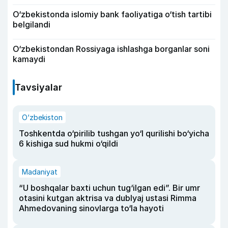
O‘zbekistonda islomiy bank faoliyatiga o‘tish tartibi
belgilandi
O‘zbekistondan Rossiyaga ishlashga borganlar soni
kamaydi
Tavsiyalar
O‘zbekiston
Toshkentda o‘pirilib tushgan yo‘l qurilishi bo‘yicha
6 kishiga sud hukmi o‘qildi
Madaniyat
“U boshqalar baxti uchun tug‘ilgan edi”. Bir umr
otasini kutgan aktrisa va dublyaj ustasi Rimma
Ahmedovaning sinovlarga to‘la hayoti