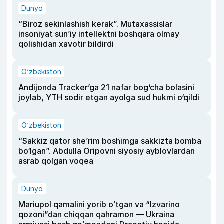
Dunyo
“Biroz sekinlashish kerak”. Mutaxassislar
insoniyat sun’iy intellektni boshqara olmay
qolishidan xavotir bildirdi
O‘zbekiston
Andijonda Tracker’ga 21 nafar bog‘cha bolasini
joylab, YTH sodir etgan ayolga sud hukmi o‘qildi
O‘zbekiston
“Sakkiz qator she’rim boshimga sakkizta bomba
bo‘lgan”. Abdulla Oripovni siyosiy ayblovlardan
asrab qolgan voqea
Dunyo
Mariupol qamalini yorib oʻtgan va “Izvarino
qozoni”dan chiqqan qahramon — Ukraina