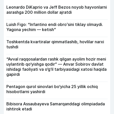
Leonardo DiKaprio va Jeff Bezos noyob hayvonlarni
asrashga 200 million dollar ajratdi
Luish Figo: “Infantino endi obroʻsini tiklay olmaydi.
Yagona yechim — ketish”
Toshkentda kvartiralar qimmatlashib, hovlilar narxi
tushdi
“Avval raqqosalardan rashk qilgan ayolim hozir meni
uylantirib qo‘yishga qodir” — Anvar Sobirov davlat
ishidagi faoliyati va o‘g‘il tarbiyasidagi xatosi haqida
gapirdi
Pentagon qurol sinovlari bo‘yicha 25 yillik ochiq
hisobotlarni yashirdi
Bibisora Assaubayeva Samarqanddagi olimpiadada
ishtirok etadi