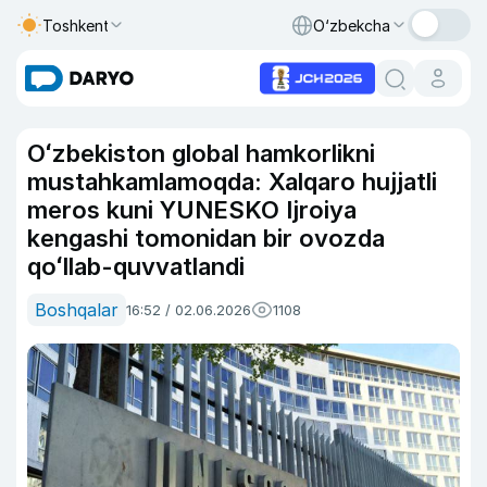
Toshkent
O‘zbekcha
Oʻzbekiston global hamkorlikni
mustahkamlamoqda: Xalqaro hujjatli
meros kuni YUNESKO Ijroiya
kengashi tomonidan bir ovozda
qoʻllab-quvvatlandi
Boshqalar
16:52 / 02.06.2026
1108