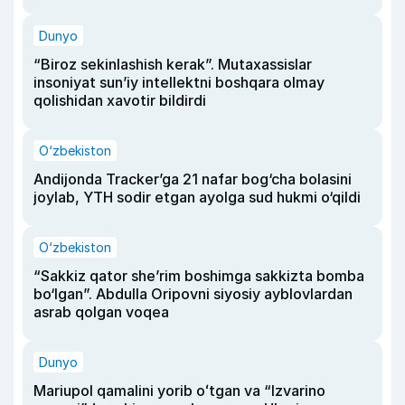
Dunyo
“Biroz sekinlashish kerak”. Mutaxassislar
insoniyat sun’iy intellektni boshqara olmay
qolishidan xavotir bildirdi
O‘zbekiston
Andijonda Tracker’ga 21 nafar bog‘cha bolasini
joylab, YTH sodir etgan ayolga sud hukmi o‘qildi
O‘zbekiston
“Sakkiz qator she’rim boshimga sakkizta bomba
bo‘lgan”. Abdulla Oripovni siyosiy ayblovlardan
asrab qolgan voqea
Dunyo
Mariupol qamalini yorib oʻtgan va “Izvarino