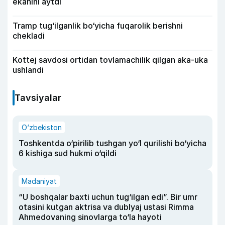
ekanini aytdi
Tramp tug‘ilganlik bo‘yicha fuqarolik berishni
chekladi
Kottej savdosi ortidan tovlamachilik qilgan aka-uka
ushlandi
Tavsiyalar
O‘zbekiston
Toshkentda o‘pirilib tushgan yo‘l qurilishi bo‘yicha
6 kishiga sud hukmi o‘qildi
Madaniyat
“U boshqalar baxti uchun tug‘ilgan edi”. Bir umr
otasini kutgan aktrisa va dublyaj ustasi Rimma
Ahmedovaning sinovlarga to‘la hayoti