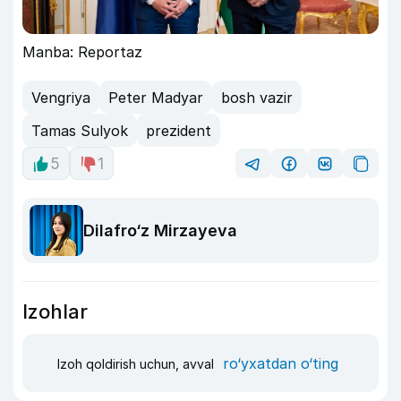
Manba: Reportaz
Vengriya
Peter Madyar
bosh vazir
Tamas Sulyok
prezident
5
1
Dilafro‘z Mirzayeva
Izohlar
ro‘yxatdan o‘ting
Izoh qoldirish uchun, avval