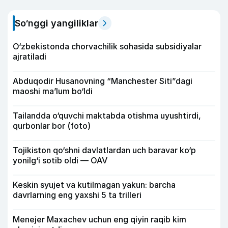
So‘nggi yangiliklar
O‘zbekistonda chorvachilik sohasida subsidiyalar
ajratiladi
Abduqodir Husanovning “Manchester Siti”dagi
maoshi ma’lum bo‘ldi
Tailandda o‘quvchi maktabda otishma uyushtirdi,
qurbonlar bor (foto)
Tojikiston qo‘shni davlatlardan uch baravar ko‘p
yonilg‘i sotib oldi — OAV
Keskin syujet va kutilmagan yakun: barcha
davrlarning eng yaxshi 5 ta trilleri
Menejer Maxachev uchun eng qiyin raqib kim