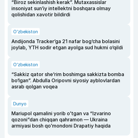
“Biroz sekinlashish kerak”. Mutaxassislar
insoniyat sun’iy intellektni boshqara olmay
qolishidan xavotir bildirdi
O‘zbekiston
Andijonda Tracker’ga 21 nafar bog‘cha bolasini
joylab, YTH sodir etgan ayolga sud hukmi o‘qildi
O‘zbekiston
“Sakkiz qator she’rim boshimga sakkizta bomba
bo‘lgan”. Abdulla Oripovni siyosiy ayblovlardan
asrab qolgan voqea
Dunyo
Mariupol qamalini yorib oʻtgan va “Izvarino
qozoni”dan chiqqan qahramon — Ukraina
armiyasi bosh qoʻmondoni Drapatiy haqida