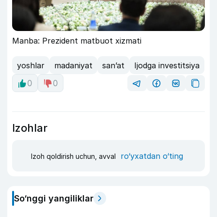
Manba: Prezident matbuot xizmati
yoshlar
madaniyat
san’at
Ijodga investitsiya
0
0
Izohlar
ro‘yxatdan o‘ting
Izoh qoldirish uchun, avval
So‘nggi yangiliklar