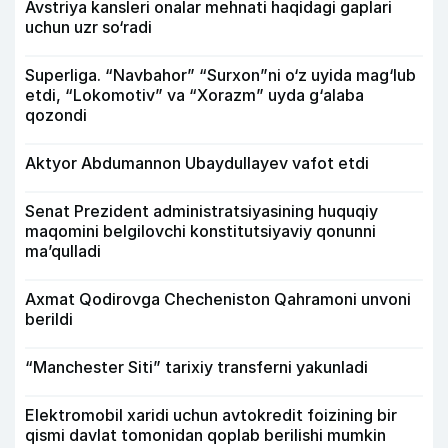
Avstriya kansleri onalar mehnati haqidagi gaplari
uchun uzr so‘radi
Superliga. “Navbahor” “Surxon”ni o‘z uyida mag‘lub
etdi, “Lokomotiv” va “Xorazm” uyda g‘alaba
qozondi
Aktyor Abdu­mannon Ubaydullayev vafot etdi
Senat Prezident administratsiyasining huquqiy
maqomini belgilovchi konstitutsiyaviy qonunni
ma’qulladi
Axmat Qodirovga Checheniston Qahramoni unvoni
berildi
“Manchester Siti” tarixiy transferni yakunladi
Elektromobil xaridi uchun avtokredit foizining bir
qismi davlat tomonidan qoplab berilishi mumkin