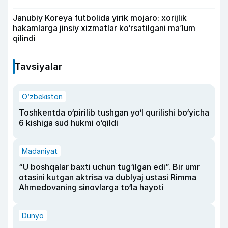
Janubiy Koreya futbolida yirik mojaro: xorijlik
hakamlarga jinsiy xizmatlar ko‘rsatilgani ma’lum
qilindi
Tavsiyalar
O‘zbekiston
Toshkentda o‘pirilib tushgan yo‘l qurilishi bo‘yicha
6 kishiga sud hukmi o‘qildi
Madaniyat
“U boshqalar baxti uchun tug‘ilgan edi”. Bir umr
otasini kutgan aktrisa va dublyaj ustasi Rimma
Ahmedovaning sinovlarga to‘la hayoti
Dunyo