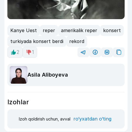
Kanye Uest
reper
amerikalik reper
konsert
turkiyada konsert berdi
rekord
2
1
Asila Aliboyeva
Izohlar
ro‘yxatdan o‘ting
Izoh qoldirish uchun, avval