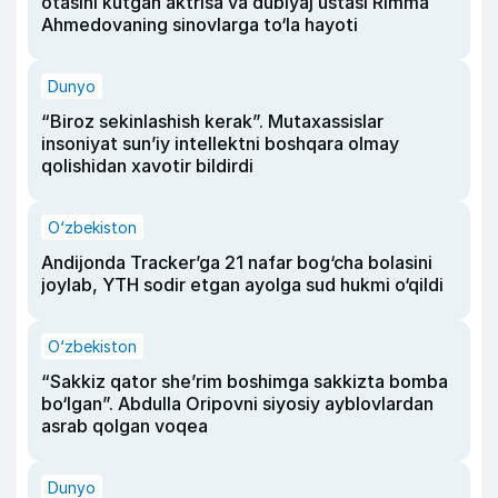
otasini kutgan aktrisa va dublyaj ustasi Rimma
Ahmedovaning sinovlarga to‘la hayoti
Dunyo
“Biroz sekinlashish kerak”. Mutaxassislar
insoniyat sun’iy intellektni boshqara olmay
qolishidan xavotir bildirdi
O‘zbekiston
Andijonda Tracker’ga 21 nafar bog‘cha bolasini
joylab, YTH sodir etgan ayolga sud hukmi o‘qildi
O‘zbekiston
“Sakkiz qator she’rim boshimga sakkizta bomba
bo‘lgan”. Abdulla Oripovni siyosiy ayblovlardan
asrab qolgan voqea
Dunyo