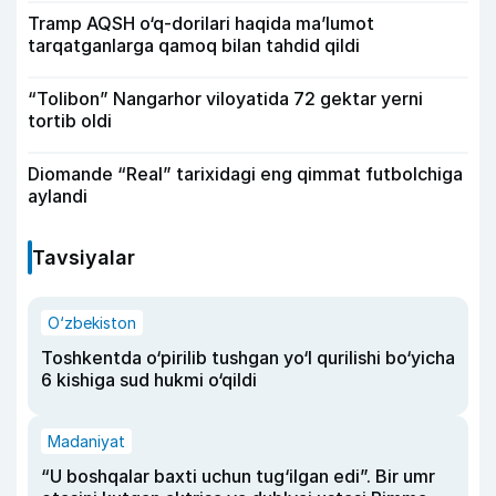
Tramp AQSH o‘q-dorilari haqida ma’lumot
tarqatganlarga qamoq bilan tahdid qildi
“Tolibon” Nangarhor viloyatida 72 gektar yerni
tortib oldi
Diomande “Real” tarixidagi eng qimmat futbolchiga
aylandi
Tavsiyalar
O‘zbekiston
Toshkentda o‘pirilib tushgan yo‘l qurilishi bo‘yicha
6 kishiga sud hukmi o‘qildi
Madaniyat
“U boshqalar baxti uchun tug‘ilgan edi”. Bir umr