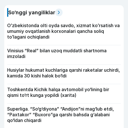
So‘nggi yangiliklar
Oʻzbekistonda olti oyda savdo, xizmat koʻrsatish va
umumiy ovqatlanish korxonalari qancha soliq
toʻlagani ochiqlandi
Vinisius “Real” bilan uzoq muddatli shartnoma
imzoladi
Husiylar hukumat kuchlariga qarshi raketalar uchirdi,
kamida 30 kishi halok bo‘ldi
Toshkentda Kichik halqa avtomobil yo‘lining bir
qismi to‘rt kunga yopildi (xarita)
Superliga. “So‘g‘diyona” “Andijon”ni mag‘lub etdi,
“Paxtakor” “Buxoro”ga qarshi bahsda g‘alabani
qo‘ldan chiqardi