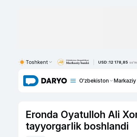
Toshkent
USD :
12 178,85
so'm
O‘zbekiston
Markaziy
Eronda Oyatulloh Ali X
tayyorgarlik boshlandi