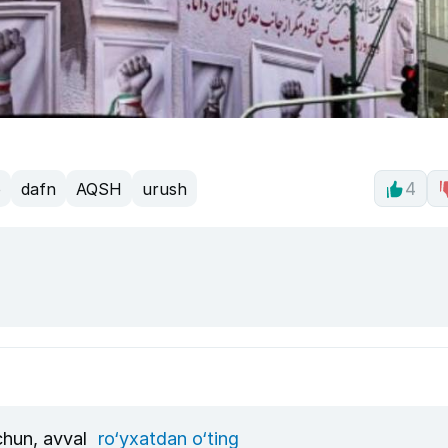
o
dafn
AQSH
urush
4
uchun, avval
ro‘yxatdan o‘ting