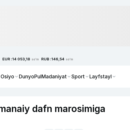
EUR :
RUB :
14 053,18
146,54
so'm
so'm
 Osiyo
Dunyo
Pul
Madaniyat
Sport
Layfstayl
omanaiy dafn marosimiga