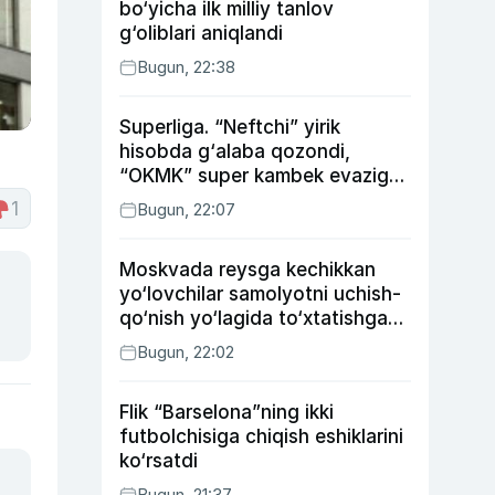
bo‘yicha ilk milliy tanlov
g‘oliblari aniqlandi
Bugun, 22:38
Superliga. “Neftchi” yirik
hisobda g‘alaba qozondi,
“OKMK” super kambek evaziga
“Bunyodkor”dan ustun keldi,
1
Bugun, 22:07
“Nasaf” durang qayd etdi
Moskvada reysga kechikkan
yo‘lovchilar samolyotni uchish-
qo‘nish yo‘lagida to‘xtatishga
urindi (video)
Bugun, 22:02
Flik “Barselona”ning ikki
futbolchisiga chiqish eshiklarini
ko‘rsatdi
Bugun, 21:37