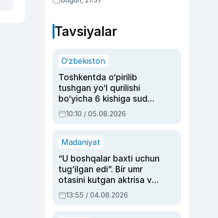
Tavsiyalar
O‘zbekiston
Toshkentda o‘pirilib
tushgan yo‘l qurilishi
bo‘yicha 6 kishiga sud
hukmi o‘qildi
10:10 / 05.08.2026
Madaniyat
“U boshqalar baxti uchun
tug‘ilgan edi”. Bir umr
otasini kutgan aktrisa va
dublyaj ustasi Rimma
13:55 / 04.08.2026
Ahmedovaning
sinovlarga to‘la hayoti