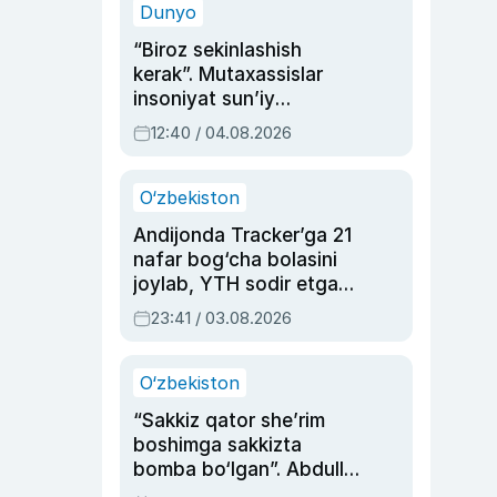
Dunyo
“Biroz sekinlashish
kerak”. Mutaxassislar
insoniyat sun’iy
intellektni boshqara
12:40 / 04.08.2026
olmay qolishidan xavotir
bildirdi
O‘zbekiston
Andijonda Tracker’ga 21
nafar bog‘cha bolasini
joylab, YTH sodir etgan
ayolga sud hukmi o‘qildi
23:41 / 03.08.2026
O‘zbekiston
“Sakkiz qator she’rim
boshimga sakkizta
bomba bo‘lgan”. Abdulla
Oripovni siyosiy