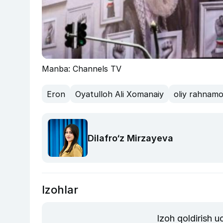
Manba: Channels TV
Eron
Oyatulloh Ali Xomanaiy
oliy rahnam
Dilafro‘z Mirzayeva
Izohlar
Izoh qoldirish 