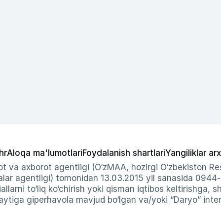
hr
Aloqa ma'lumotlari
Foydalanish shartlari
Yangiliklar arx
t va axborot agentligi (O‘zMAA, hozirgi O‘zbekiston Res
ar agentligi) tomonidan 13.03.2015 yil sanasida 0944
allarni to‘liq ko‘chirish yoki qisman iqtibos keltirishga, 
ytiga giperhavola mavjud bo‘lgan va/yoki “Daryo” intern