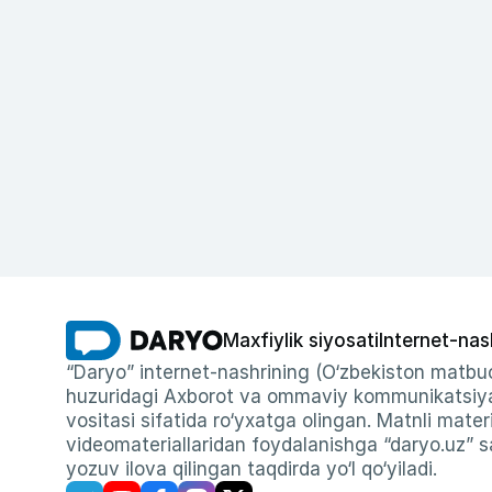
Maxfiylik siyosati
Internet-nas
“Daryo” internet-nashrining (O‘zbekiston matbuo
huzuridagi Axborot va ommaviy kommunikatsiyal
vositasi sifatida ro‘yxatga olingan. Matnli materi
videomateriallaridan foydalanishga “daryo.uz” sa
yozuv ilova qilingan taqdirda yo‘l qo‘yiladi.