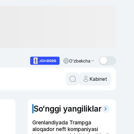
O‘zbekcha
Kabinet
So‘nggi yangiliklar
Grenlandiyada Trampga
aloqador neft kompaniyasi