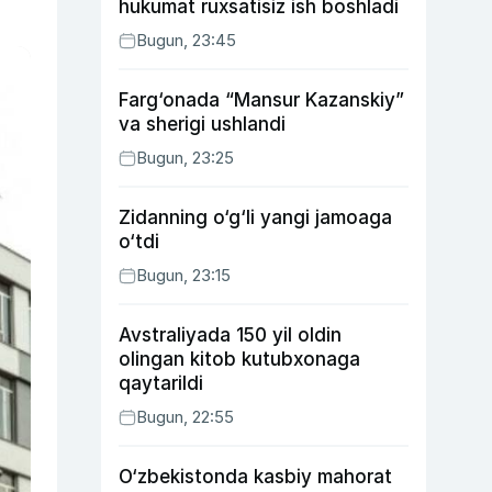
hukumat ruxsatisiz ish boshladi
Bugun, 23:45
Farg‘onada “Mansur Kazanskiy”
va sherigi ushlandi
Bugun, 23:25
Zidanning o‘g‘li yangi jamoaga
o‘tdi
Bugun, 23:15
Avstraliyada 150 yil oldin
olingan kitob kutubxonaga
qaytarildi
Bugun, 22:55
O‘zbekistonda kasbiy mahorat