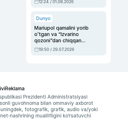
12:24 / 01.08.2026
ayblovlardan asrab
qolgan voqea
Dunyo
Mariupol qamalini yorib
oʻtgan va “Izvarino
qozoni”dan chiqqan
qahramon — Ukraina
19:50 / 29.07.2026
armiyasi bosh
qoʻmondoni Drapatiy
haqida
ivi
Reklama
publikasi Prezidenti Administratsiyasi
-sonli guvohnoma bilan ommaviy axborot
shuningdek, fotografik, grafik, audio va/yoki
et-nashrining muallifligini ko‘rsatuvchi