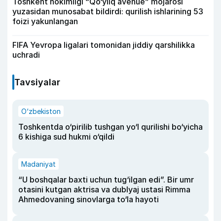
Toshkent hokimligi “Qo‘yliq avenue” mojarosi
yuzasidan munosabat bildirdi: qurilish ishlarining 53
foizi yakunlangan
FIFA Yevropa ligalari tomonidan jiddiy qarshilikka
uchradi
Tavsiyalar
O‘zbekiston
Toshkentda o‘pirilib tushgan yo‘l qurilishi bo‘yicha
6 kishiga sud hukmi o‘qildi
Madaniyat
“U boshqalar baxti uchun tug‘ilgan edi”. Bir umr
otasini kutgan aktrisa va dublyaj ustasi Rimma
Ahmedovaning sinovlarga to‘la hayoti