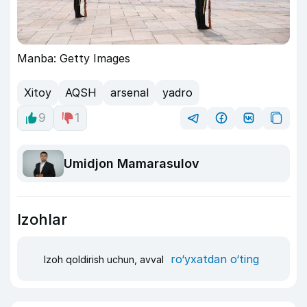
Manba: Getty Images
Xitoy
AQSH
arsenal
yadro
9
1
Umidjon Mamarasulov
Izohlar
ro‘yxatdan o‘ting
Izoh qoldirish uchun, avval