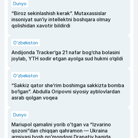
Dunyo
“Biroz sekinlashish kerak”. Mutaxassislar
insoniyat sun’iy intellektni boshqara olmay
qolishidan xavotir bildirdi
O‘zbekiston
Andijonda Tracker’ga 21 nafar bog‘cha bolasini
joylab, YTH sodir etgan ayolga sud hukmi o‘qildi
O‘zbekiston
“Sakkiz qator she’rim boshimga sakkizta bomba
bo‘lgan”. Abdulla Oripovni siyosiy ayblovlardan
asrab qolgan voqea
Dunyo
Mariupol qamalini yorib oʻtgan va “Izvarino
qozoni”dan chiqqan qahramon — Ukraina
armiyasi bosh qoʻmondoni Drapatiy haqida