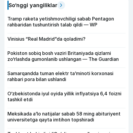
So‘nggi yangiliklar
Tramp raketa yetishmovchiligi sabab Pentagon
rahbaridan tushuntirish talab qildi — WP
Vinisius “Real Madrid”da qoladimi?
Pokiston sobiq bosh vaziri Britaniyada qizlarni
zo‘rlashda gumonlanib ushlangan — The Guardian
Samarqandda tuman elektr ta’minoti korxonasi
rahbari pora bilan ushlandi
O‘zbekistonda iyul oyida yillik inflyatsiya 6,4 foizni
tashkil etdi
Meksikada a’lo natijalar sabab 58 ming abituriyent
universitetga qayta imtihon topshiradi