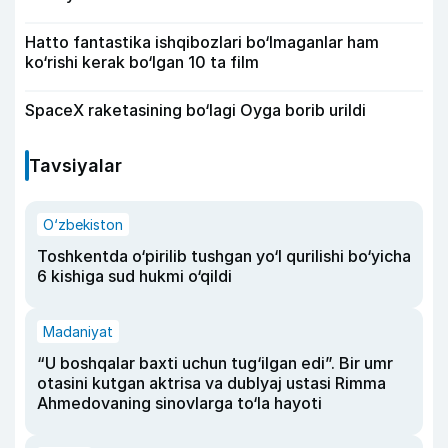
Hatto fantastika ishqibozlari bo‘lmaganlar ham
ko‘rishi kerak bo‘lgan 10 ta film
SpaceX raketasining bo‘lagi Oyga borib urildi
Tavsiyalar
O‘zbekiston
Toshkentda o‘pirilib tushgan yo‘l qurilishi bo‘yicha
6 kishiga sud hukmi o‘qildi
Madaniyat
“U boshqalar baxti uchun tug‘ilgan edi”. Bir umr
otasini kutgan aktrisa va dublyaj ustasi Rimma
Ahmedovaning sinovlarga to‘la hayoti