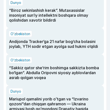
Dunyo
“Biroz sekinlashish kerak”. Mutaxassislar
insoniyat sun’iy intellektni boshqara olmay
qolishidan xavotir bildirdi
O‘zbekiston
Andijonda Tracker’ga 21 nafar bog‘cha bolasini
joylab, YTH sodir etgan ayolga sud hukmi o‘qildi
O‘zbekiston
“Sakkiz qator she’rim boshimga sakkizta bomba
bo‘lgan”. Abdulla Oripovni siyosiy ayblovlardan
asrab qolgan voqea
Dunyo
Mariupol qamalini yorib oʻtgan va “Izvarino
qozoni”dan chiqqan qahramon — Ukraina
armiyasi bosh qoʻmondoni Drapatiy haqida