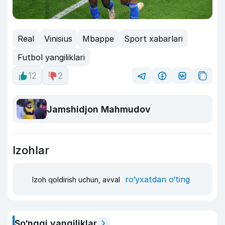
Real
Vinisius
Mbappe
Sport xabarlari
Futbol yangiliklari
12
2
Jamshidjon Mahmudov
Izohlar
ro‘yxatdan o‘ting
Izoh qoldirish uchun, avval
So‘nggi yangiliklar