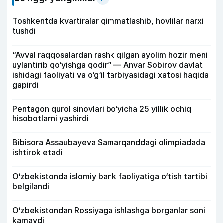
Toshkentda kvartiralar qimmatlashib, hovlilar narxi
tushdi
“Avval raqqosalardan rashk qilgan ayolim hozir meni
uylantirib qo‘yishga qodir” — Anvar Sobirov davlat
ishidagi faoliyati va o‘g‘il tarbiyasidagi xatosi haqida
gapirdi
Pentagon qurol sinovlari bo‘yicha 25 yillik ochiq
hisobotlarni yashirdi
Bibisora Assaubayeva Samarqanddagi olimpiadada
ishtirok etadi
O‘zbekistonda islomiy bank faoliyatiga o‘tish tartibi
belgilandi
O‘zbekistondan Rossiyaga ishlashga borganlar soni
kamaydi