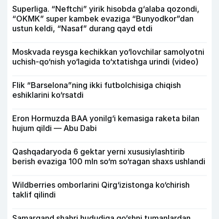
Superliga. “Neftchi” yirik hisobda g‘alaba qozondi,
“OKMK” super kambek evaziga “Bunyodkor”dan
ustun keldi, “Nasaf” durang qayd etdi
Moskvada reysga kechikkan yo‘lovchilar samolyotni
uchish-qo‘nish yo‘lagida to‘xtatishga urindi (video)
Flik “Barselona”ning ikki futbolchisiga chiqish
eshiklarini ko‘rsatdi
Eron Hormuzda BAA yonilg‘i kemasiga raketa bilan
hujum qildi — Abu Dabi
Qashqadaryoda 6 gektar yerni xususiylashtirib
berish evaziga 100 mln so‘m so‘ragan shaxs ushlandi
Wildberries omborlarini Qirg‘izistonga ko‘chirish
taklif qilindi
Samarqand shahri hududiga qo‘shni tumanlardan