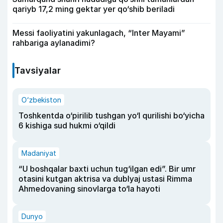
qariyb 17,2 ming gektar yer qo‘shib beriladi
Messi faoliyatini yakunlagach, “Inter Mayami”
rahbariga aylanadimi?
Tavsiyalar
O‘zbekiston
Toshkentda o‘pirilib tushgan yo‘l qurilishi bo‘yicha
6 kishiga sud hukmi o‘qildi
Madaniyat
“U boshqalar baxti uchun tug‘ilgan edi”. Bir umr
otasini kutgan aktrisa va dublyaj ustasi Rimma
Ahmedovaning sinovlarga to‘la hayoti
Dunyo