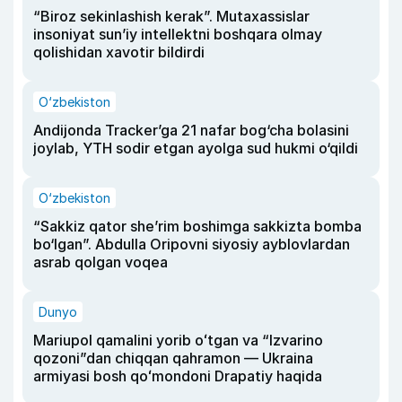
“Biroz sekinlashish kerak”. Mutaxassislar
insoniyat sun’iy intellektni boshqara olmay
qolishidan xavotir bildirdi
O‘zbekiston
Andijonda Tracker’ga 21 nafar bog‘cha bolasini
joylab, YTH sodir etgan ayolga sud hukmi o‘qildi
O‘zbekiston
“Sakkiz qator she’rim boshimga sakkizta bomba
bo‘lgan”. Abdulla Oripovni siyosiy ayblovlardan
asrab qolgan voqea
Dunyo
Mariupol qamalini yorib oʻtgan va “Izvarino
qozoni”dan chiqqan qahramon — Ukraina
armiyasi bosh qoʻmondoni Drapatiy haqida