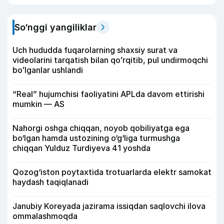
So‘nggi yangiliklar
Uch hududda fuqarolarning shaxsiy surat va
videolarini tarqatish bilan qoʻrqitib, pul undirmoqchi
boʻlganlar ushlandi
“Real” hujumchisi faoliyatini APLda davom ettirishi
mumkin — AS
Nahorgi oshga chiqqan, noyob qobiliyatga ega
bo‘lgan hamda ustozining o‘g‘liga turmushga
chiqqan Yulduz Turdiyeva 41 yoshda
Qozog‘iston poytaxtida trotuarlarda elektr samokat
haydash taqiqlanadi
Janubiy Koreyada jazirama issiqdan saqlovchi ilova
ommalashmoqda