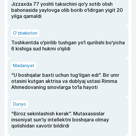
Jizzaxda 77 yoshli taksichini qo‘y sotib olish
bahonasida yaylovga olib borib o‘ldirgan yigit 20
yilga qamaldi
O‘zbekiston
Toshkentda o‘pirilib tushgan yo‘l qurilishi bo‘yicha
6 kishiga sud hukmi o‘qildi
Madaniyat
“U boshqalar baxti uchun tug‘ilgan edi”. Bir umr
otasini kutgan aktrisa va dublyaj ustasi Rimma
Ahmedovaning sinovlarga to‘la hayoti
Dunyo
“Biroz sekinlashish kerak”. Mutaxassislar
insoniyat sun’iy intellektni boshqara olmay
qolishidan xavotir bildirdi