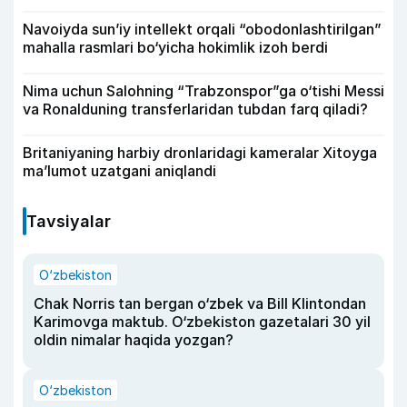
Navoiyda sun’iy intellekt orqali “obodonlashtirilgan”
mahalla rasmlari bo‘yicha hokimlik izoh berdi
Nima uchun Salohning “Trabzonspor”ga o‘tishi Messi
va Ronalduning transferlaridan tubdan farq qiladi?
Britaniyaning harbiy dronlaridagi kameralar Xitoyga
ma’lumot uzatgani aniqlandi
Tavsiyalar
O‘zbekiston
Chak Norris tan bergan o‘zbek va Bill Klintondan
Karimovga maktub. O‘zbekiston gazetalari 30 yil
oldin nimalar haqida yozgan?
O‘zbekiston