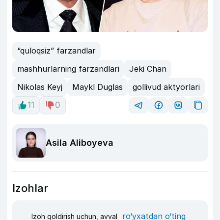
“quloqsiz” farzandlar
mashhurlarning farzandlari
Jeki Chan
Nikolas Keyj
Maykl Duglas
gollivud aktyorlari
11
0
Asila Aliboyeva
Izohlar
ro‘yxatdan o‘ting
Izoh qoldirish uchun, avval