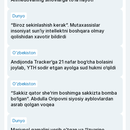
Dunyo
“Biroz sekinlashish kerak”. Mutaxassislar
insoniyat sun’iy intellektni boshqara olmay
qolishidan xavotir bildirdi
O‘zbekiston
Andijonda Tracker’ga 21 nafar bog‘cha bolasini
joylab, YTH sodir etgan ayolga sud hukmi o‘qildi
O‘zbekiston
“Sakkiz qator she’rim boshimga sakkizta bomba
bo‘lgan”. Abdulla Oripovni siyosiy ayblovlardan
asrab qolgan voqea
Dunyo
Mariupol qamalini yorib oʻtgan va “Izvarino