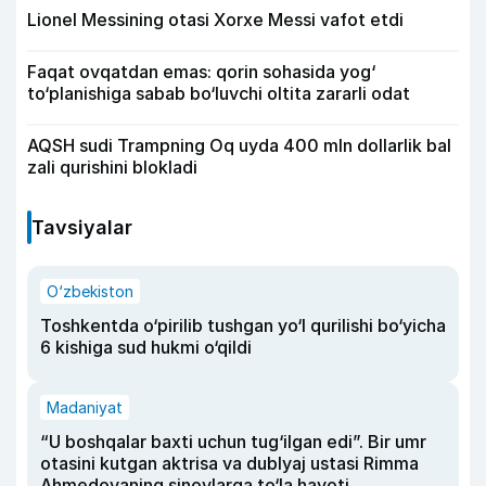
Lionel Messining otasi Xorxe Messi vafot etdi
Faqat ovqatdan emas: qorin sohasida yog‘
to‘planishiga sabab bo‘luvchi oltita zararli odat
AQSH sudi Trampning Oq uyda 400 mln dollarlik bal
zali qurishini blokladi
Tavsiyalar
O‘zbekiston
Toshkentda o‘pirilib tushgan yo‘l qurilishi bo‘yicha
6 kishiga sud hukmi o‘qildi
Madaniyat
“U boshqalar baxti uchun tug‘ilgan edi”. Bir umr
otasini kutgan aktrisa va dublyaj ustasi Rimma
Ahmedovaning sinovlarga to‘la hayoti