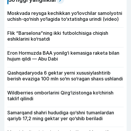
Moskvada reysga kechikkan yo‘lovchilar samolyotni
uchish-qo‘nish yo‘lagida to‘xtatishga urindi (video)
Flik “Barselona”ning ikki futbolchisiga chiqish
eshiklarini ko‘rsatdi
Eron Hormuzda BAA yonilg‘i kemasiga raketa bilan
hujum qildi — Abu Dabi
Qashqadaryoda 6 gektar yerni xususiylashtirib
berish evaziga 100 mln so‘m so‘ragan shaxs ushlandi
Wildberries omborlarini Qirg‘izistonga ko‘chirish
taklif qilindi
Samarqand shahri hududiga qo‘shni tumanlardan
qariyb 17,2 ming gektar yer qo‘shib beriladi