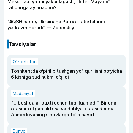
Messi faoliyatini yakunlagach, “Inter Mayami”
rahbariga aylanadimi?
“AQSH har oy Ukrainaga Patriot raketalarini
yetkazib beradi” — Zelenskiy
Tavsiyalar
O‘zbekiston
Toshkentda o‘pirilib tushgan yo‘l qurilishi bo‘yicha
6 kishiga sud hukmi o‘qildi
Madaniyat
“U boshqalar baxti uchun tug‘ilgan edi”. Bir umr
otasini kutgan aktrisa va dublyaj ustasi Rimma
Ahmedovaning sinovlarga to‘la hayoti
Dunyo