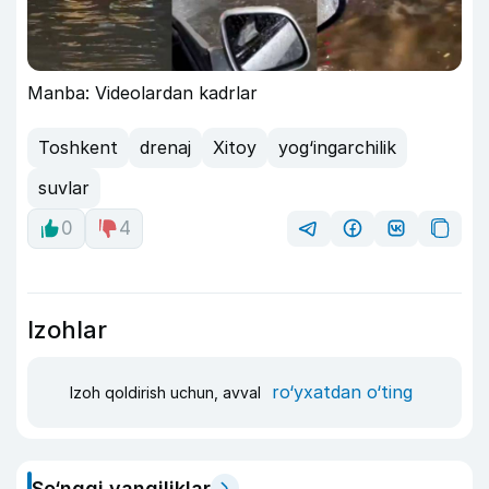
Manba: Videolardan kadrlar
Toshkent
drenaj
Xitoy
yog‘ingarchilik
suvlar
0
4
Izohlar
ro‘yxatdan o‘ting
Izoh qoldirish uchun, avval
So‘nggi yangiliklar