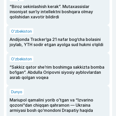
“Biroz sekinlashish kerak”. Mutaxassislar
insoniyat sun’iy intellektni boshqara olmay
qolishidan xavotir bildirdi
O‘zbekiston
Andijonda Tracker’ga 21 nafar bog‘cha bolasini
joylab, YTH sodir etgan ayolga sud hukmi o‘qildi
O‘zbekiston
“Sakkiz qator she’rim boshimga sakkizta bomba
bo‘lgan”. Abdulla Oripovni siyosiy ayblovlardan
asrab qolgan voqea
Dunyo
Mariupol qamalini yorib oʻtgan va “Izvarino
qozoni”dan chiqqan qahramon — Ukraina
armiyasi bosh qoʻmondoni Drapatiy haqida