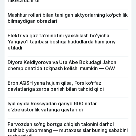
raketa uchirdi
Mashhur rollari bilan tanilgan aktyorlarning ko‘pchilik
bilmaydigan obrazlari
Elektr va gaz taʼminotini yaxshilash boʻyicha
Yangiyoʻl tajribasi boshqa hududlarda ham joriy
etiladi
Diyora Keldiyorova va Uta Abe Bokudagi Jahon
chempionatida to‘qnash kelishi mumkin — OAV
Eron AQSH yana hujum qilsa, Fors ko‘rfazi
davlatlariga zarba berish bilan tahdid qildi
Iyul oyida Rossiyadan qariyb 600 nafar
o‘zbekistonlik vatanga qaytarildi
Parvozdan so‘ng bortga chiqish talonini darhol
tashlab yubormang — mutaxassislar buning sababini