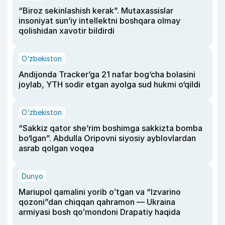
“Biroz sekinlashish kerak”. Mutaxassislar
insoniyat sun’iy intellektni boshqara olmay
qolishidan xavotir bildirdi
O‘zbekiston
Andijonda Tracker’ga 21 nafar bog‘cha bolasini
joylab, YTH sodir etgan ayolga sud hukmi o‘qildi
O‘zbekiston
“Sakkiz qator she’rim boshimga sakkizta bomba
bo‘lgan”. Abdulla Oripovni siyosiy ayblovlardan
asrab qolgan voqea
Dunyo
Mariupol qamalini yorib oʻtgan va “Izvarino
qozoni”dan chiqqan qahramon — Ukraina
armiyasi bosh qoʻmondoni Drapatiy haqida