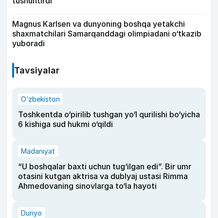
tushuntirdi
Magnus Karlsen va dunyoning boshqa yetakchi
shaxmatchilari Samarqanddagi olimpiadani o‘tkazib
yuboradi
Tavsiyalar
O‘zbekiston
Toshkentda o‘pirilib tushgan yo‘l qurilishi bo‘yicha
6 kishiga sud hukmi o‘qildi
Madaniyat
“U boshqalar baxti uchun tug‘ilgan edi”. Bir umr
otasini kutgan aktrisa va dublyaj ustasi Rimma
Ahmedovaning sinovlarga to‘la hayoti
Dunyo