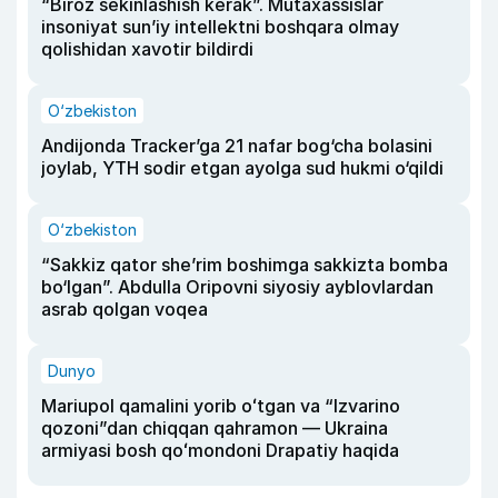
“Biroz sekinlashish kerak”. Mutaxassislar
insoniyat sun’iy intellektni boshqara olmay
qolishidan xavotir bildirdi
O‘zbekiston
Andijonda Tracker’ga 21 nafar bog‘cha bolasini
joylab, YTH sodir etgan ayolga sud hukmi o‘qildi
O‘zbekiston
“Sakkiz qator she’rim boshimga sakkizta bomba
bo‘lgan”. Abdulla Oripovni siyosiy ayblovlardan
asrab qolgan voqea
Dunyo
Mariupol qamalini yorib oʻtgan va “Izvarino
qozoni”dan chiqqan qahramon — Ukraina
armiyasi bosh qoʻmondoni Drapatiy haqida