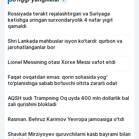
Rossiyada terakt rejalashtirgan va Suriyaga
ketishga uringan surxondaryolik 4 nafar yigit
qamaldi
Shri Lankada mahbuslar isyon ko‘tardi: qurbon va
jarohatlanganlar bor
Lionel Messining otasi Xorxe Messi vafot etdi
Faqat ovqatdan emas: qorin sohasida yog‘
to‘planishiga sabab bo‘luvchi oltita zararli odat
AQSH sudi Trampning Oq uyda 400 mln dollarlik bal
zali qurishini blokladi
Rasman. Behruz Karimov Yevropa jamoasiga o‘tdi
Shavkat Mirziyoyev quruvchilarni kasb bayrami bilan