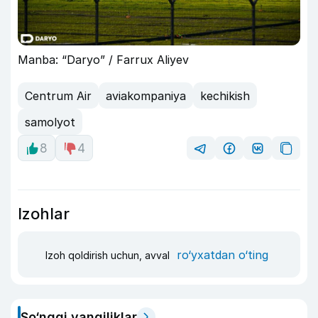
Manba: “Daryo” / Farrux Aliyev
Centrum Air
aviakompaniya
kechikish
samolyot
8
4
Izohlar
ro‘yxatdan o‘ting
Izoh qoldirish uchun, avval
So‘nggi yangiliklar