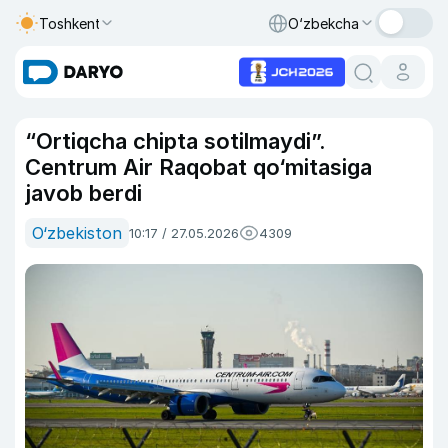
Toshkent
O‘zbekcha
“Ortiqcha chipta sotilmaydi”.
Centrum Air Raqobat qo‘mitasiga
javob berdi
O‘zbekiston
10:17 / 27.05.2026
4309