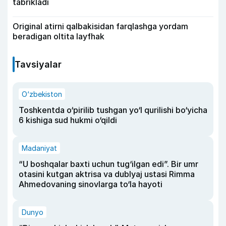
tabrikladi
Original atirni qalbakisidan farqlashga yordam
beradigan oltita layfhak
Tavsiyalar
O‘zbekiston
Toshkentda o‘pirilib tushgan yo‘l qurilishi bo‘yicha
6 kishiga sud hukmi o‘qildi
Madaniyat
“U boshqalar baxti uchun tug‘ilgan edi”. Bir umr
otasini kutgan aktrisa va dublyaj ustasi Rimma
Ahmedovaning sinovlarga to‘la hayoti
Dunyo