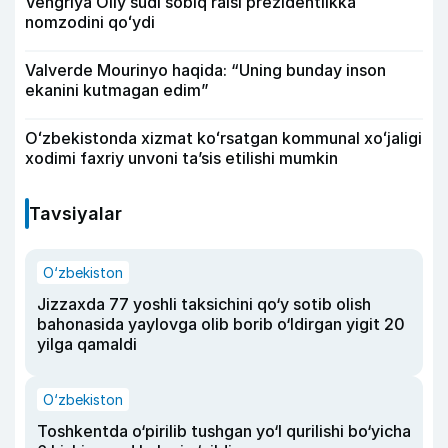
Vengriya Oliy sudi sobiq raisi prezidentlikka
nomzodini qoʻydi
Valverde Mourinyo haqida: “Uning bunday inson
ekanini kutmagan edim”
Oʻzbekistonda xizmat koʻrsatgan kommunal xoʻjaligi
xodimi faxriy unvoni taʼsis etilishi mumkin
Tavsiyalar
O‘zbekiston
Jizzaxda 77 yoshli taksichini qo‘y sotib olish
bahonasida yaylovga olib borib o‘ldirgan yigit 20
yilga qamaldi
O‘zbekiston
Toshkentda o‘pirilib tushgan yo‘l qurilishi bo‘yicha