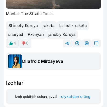
Manba: The Straits Times
Shimoliy Koreya
raketa
bslllistik raketa
snaryad
Pxenyan
janubiy Koreya
4
0
Dilafro‘z Mirzayeva
Izohlar
ro‘yxatdan o‘ting
Izoh qoldirish uchun, avval