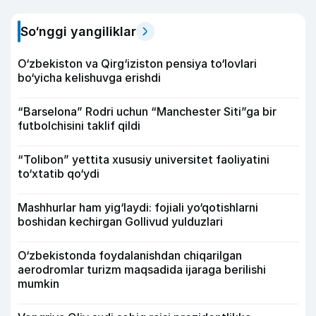
So‘nggi yangiliklar
O‘zbekiston va Qirg‘iziston pensiya to‘lovlari
bo‘yicha kelishuvga erishdi
“Barselona” Rodri uchun “Manchester Siti”ga bir
futbolchisini taklif qildi
“Tolibon” yettita xususiy universitet faoliyatini
to‘xtatib qo‘ydi
Mashhurlar ham yig‘laydi: fojiali yo‘qotishlarni
boshidan kechirgan Gollivud yulduzlari
O‘zbekistonda foydalanishdan chiqarilgan
aerodromlar turizm maqsadida ijaraga berilishi
mumkin