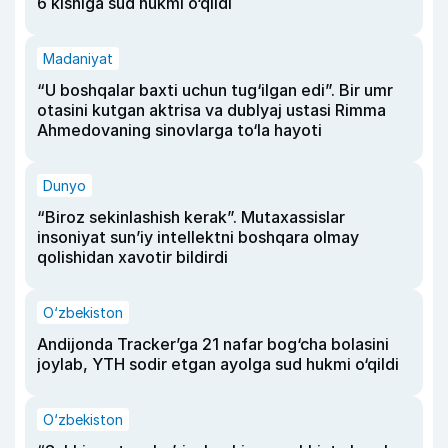
6 kishiga sud hukmi o‘qildi
Madaniyat
“U boshqalar baxti uchun tug‘ilgan edi”. Bir umr
otasini kutgan aktrisa va dublyaj ustasi Rimma
Ahmedovaning sinovlarga to‘la hayoti
Dunyo
“Biroz sekinlashish kerak”. Mutaxassislar
insoniyat sun’iy intellektni boshqara olmay
qolishidan xavotir bildirdi
O‘zbekiston
Andijonda Tracker’ga 21 nafar bog‘cha bolasini
joylab, YTH sodir etgan ayolga sud hukmi o‘qildi
O‘zbekiston