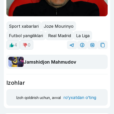
Sport xabarlari
Joze Mourinyo
Futbol yangiliklari
Real Madrid
La Liga
4
0
Jamshidjon Mahmudov
Izohlar
ro‘yxatdan o‘ting
Izoh qoldirish uchun, avval