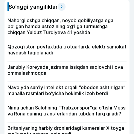
So‘nggi yangiliklar
Nahorgi oshga chiqqan, noyob qobiliyatga ega
bo‘lgan hamda ustozining o‘g‘liga turmushga
chiqqan Yulduz Turdiyeva 41 yoshda
Qozog‘iston poytaxtida trotuarlarda elektr samokat
haydash taqiqlanadi
Janubiy Koreyada jazirama issiqdan saqlovchi ilova
ommalashmoqda
Navoiyda sun’iy intellekt orqali “obodonlashtirilgan”
mahalla rasmlari bo‘yicha hokimlik izoh berdi
Nima uchun Salohning “Trabzonspor”ga o‘tishi Messi
va Ronalduning transferlaridan tubdan farq qiladi?
Britaniyaning harbiy dronlaridagi kameralar Xitoyga