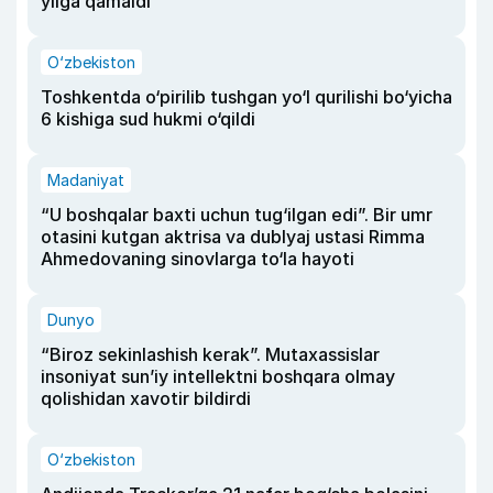
yilga qamaldi
O‘zbekiston
Toshkentda o‘pirilib tushgan yo‘l qurilishi bo‘yicha
6 kishiga sud hukmi o‘qildi
Madaniyat
“U boshqalar baxti uchun tug‘ilgan edi”. Bir umr
otasini kutgan aktrisa va dublyaj ustasi Rimma
Ahmedovaning sinovlarga to‘la hayoti
Dunyo
“Biroz sekinlashish kerak”. Mutaxassislar
insoniyat sun’iy intellektni boshqara olmay
qolishidan xavotir bildirdi
O‘zbekiston