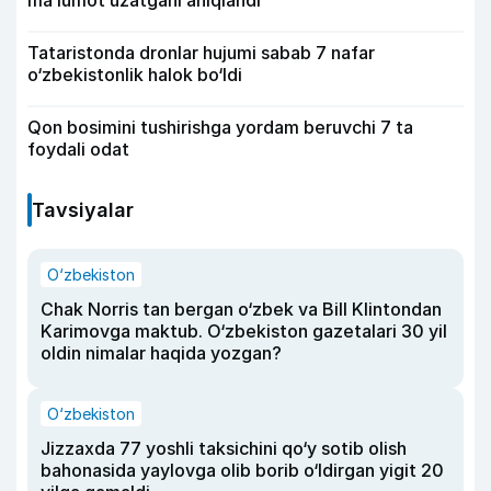
ma’lumot uzatgani aniqlandi
Tataristonda dronlar hujumi sabab 7 nafar
o‘zbekistonlik halok bo‘ldi
Qon bosimini tushirishga yordam beruvchi 7 ta
foydali odat
Tavsiyalar
O‘zbekiston
Chak Norris tan bergan o‘zbek va Bill Klintondan
Karimovga maktub. O‘zbekiston gazetalari 30 yil
oldin nimalar haqida yozgan?
O‘zbekiston
Jizzaxda 77 yoshli taksichini qo‘y sotib olish
bahonasida yaylovga olib borib o‘ldirgan yigit 20