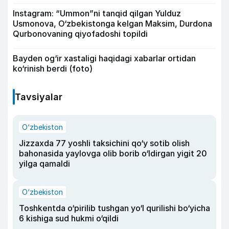
Instagram: “Ummon”ni tanqid qilgan Yulduz
Usmonova, O‘zbekistonga kelgan Maksim, Durdona
Qurbonovaning qiyofadoshi topildi
Bayden og‘ir xastaligi haqidagi xabarlar ortidan
ko‘rinish berdi (foto)
Tavsiyalar
O‘zbekiston
Jizzaxda 77 yoshli taksichini qo‘y sotib olish
bahonasida yaylovga olib borib o‘ldirgan yigit 20
yilga qamaldi
O‘zbekiston
Toshkentda o‘pirilib tushgan yo‘l qurilishi bo‘yicha
6 kishiga sud hukmi o‘qildi