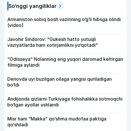
So‘nggi yangiliklar
Armaniston sobiq bosh vazirining o‘g‘li hibsga olindi
(video)
Javohir Sindorov: “Gukesh hatto yutuqli
vaziyatlarda ham xotirjamlikni yo‘qotadi”
“Odisseya” Nolanning eng yuqori daromad keltirgan
filmiga aylandi
Denovda uyi buzilgan oilaga yangisi quriladigan
bo‘ldi
Andijonda qizlarni Turkiyaga fohishalikka sotmoqchi
bo‘lgan ayollar ushlandi
Misr ham “Makka” qo‘shma mudofaa paktiga
qo‘shiladi