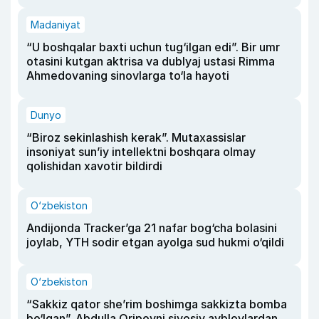
Madaniyat
“U boshqalar baxti uchun tug‘ilgan edi”. Bir umr
otasini kutgan aktrisa va dublyaj ustasi Rimma
Ahmedovaning sinovlarga to‘la hayoti
Dunyo
“Biroz sekinlashish kerak”. Mutaxassislar
insoniyat sun’iy intellektni boshqara olmay
qolishidan xavotir bildirdi
O‘zbekiston
Andijonda Tracker’ga 21 nafar bog‘cha bolasini
joylab, YTH sodir etgan ayolga sud hukmi o‘qildi
O‘zbekiston
“Sakkiz qator she’rim boshimga sakkizta bomba
bo‘lgan”. Abdulla Oripovni siyosiy ayblovlardan