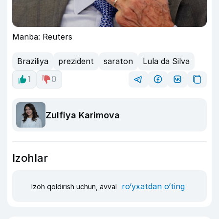
Manba: Reuters
Braziliya
prezident
saraton
Lula da Silva
1
0
Zulfiya Karimova
Izohlar
ro‘yxatdan o‘ting
Izoh qoldirish uchun, avval