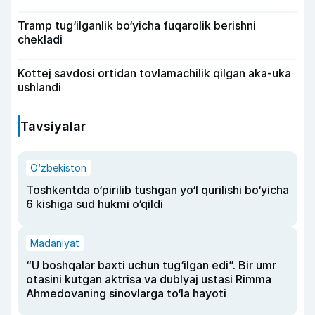
Tramp tug‘ilganlik bo‘yicha fuqarolik berishni
chekladi
Kottej savdosi ortidan tovlamachilik qilgan aka-uka
ushlandi
Tavsiyalar
O‘zbekiston
Toshkentda o‘pirilib tushgan yo‘l qurilishi bo‘yicha
6 kishiga sud hukmi o‘qildi
Madaniyat
“U boshqalar baxti uchun tug‘ilgan edi”. Bir umr
otasini kutgan aktrisa va dublyaj ustasi Rimma
Ahmedovaning sinovlarga to‘la hayoti