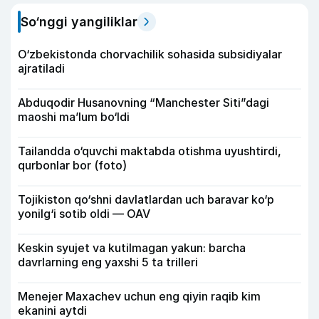
So‘nggi yangiliklar
O‘zbekistonda chorvachilik sohasida subsidiyalar
ajratiladi
Abduqodir Husanovning “Manchester Siti”dagi
maoshi ma’lum bo‘ldi
Tailandda o‘quvchi maktabda otishma uyushtirdi,
qurbonlar bor (foto)
Tojikiston qo‘shni davlatlardan uch baravar ko‘p
yonilg‘i sotib oldi — OAV
Keskin syujet va kutilmagan yakun: barcha
davrlarning eng yaxshi 5 ta trilleri
Menejer Maxachev uchun eng qiyin raqib kim
ekanini aytdi