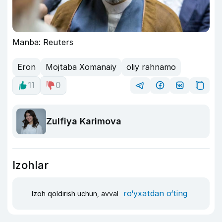
Manba: Reuters
Eron
Mojtaba Xomanaiy
oliy rahnamo
11
0
Zulfiya Karimova
Izohlar
ro‘yxatdan o‘ting
Izoh qoldirish uchun, avval