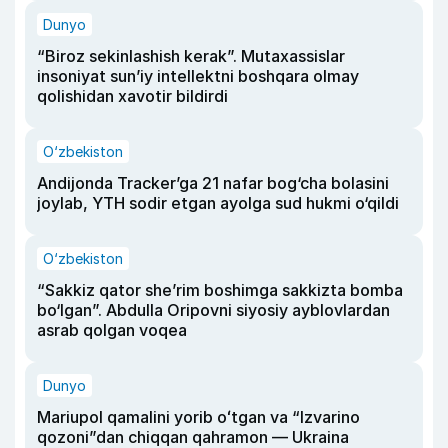
Dunyo
“Biroz sekinlashish kerak”. Mutaxassislar
insoniyat sun’iy intellektni boshqara olmay
qolishidan xavotir bildirdi
O‘zbekiston
Andijonda Tracker’ga 21 nafar bog‘cha bolasini
joylab, YTH sodir etgan ayolga sud hukmi o‘qildi
O‘zbekiston
“Sakkiz qator she’rim boshimga sakkizta bomba
bo‘lgan”. Abdulla Oripovni siyosiy ayblovlardan
asrab qolgan voqea
Dunyo
Mariupol qamalini yorib oʻtgan va “Izvarino
qozoni”dan chiqqan qahramon — Ukraina