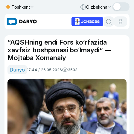
Toshkent
O‘zbekcha
“AQSHning endi Fors ko‘rfazida
xavfsiz boshpanasi bo‘lmaydi” —
Mojtaba Xomanaiy
Dunyo
17:44 / 26.05.2026
3503