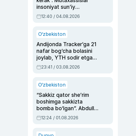
kerak”. Mutaxassislar
insoniyat sun’iy
intellektni boshqara
12:40 / 04.08.2026
olmay qolishidan xavotir
bildirdi
O‘zbekiston
Andijonda Tracker’ga 21
nafar bog‘cha bolasini
joylab, YTH sodir etgan
ayolga sud hukmi o‘qildi
23:41 / 03.08.2026
O‘zbekiston
“Sakkiz qator she’rim
boshimga sakkizta
bomba bo‘lgan”. Abdulla
Oripovni siyosiy
12:24 / 01.08.2026
ayblovlardan asrab
qolgan voqea
Dunyo