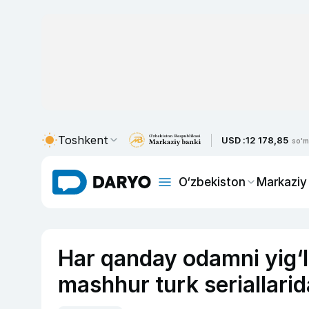
Toshkent
USD :
12 178,85
so'm
O‘zbekiston
Markaziy
Har qanday odamni yig‘l
mashhur turk seriallarid