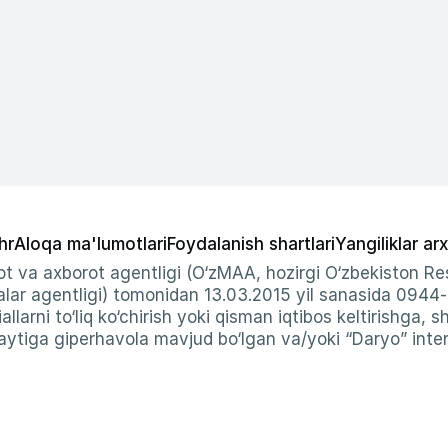
hr
Aloqa ma'lumotlari
Foydalanish shartlari
Yangiliklar arx
t va axborot agentligi (O‘zMAA, hozirgi O‘zbekiston Res
ar agentligi) tomonidan 13.03.2015 yil sanasida 0944
allarni to‘liq ko‘chirish yoki qisman iqtibos keltirishga, 
ytiga giperhavola mavjud bo‘lgan va/yoki “Daryo” intern