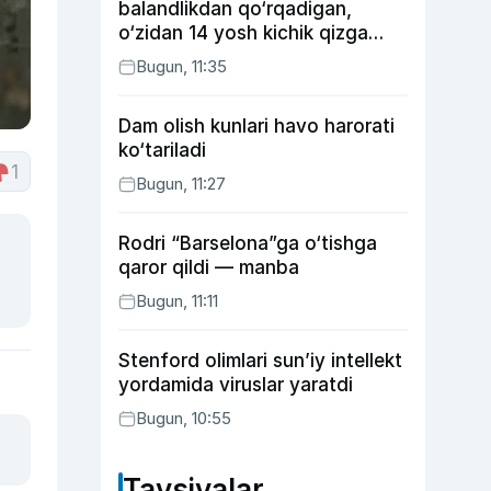
balandlikdan qo‘rqadigan,
o‘zidan 14 yosh kichik qizga
uylangan Yorqinxo‘ja Umarov
Bugun, 11:35
34 yoshda
Dam olish kunlari havo harorati
ko‘tariladi
1
Bugun, 11:27
Rodri “Barselona”ga o‘tishga
qaror qildi — manba
Bugun, 11:11
Stenford olimlari sun’iy intellekt
yordamida viruslar yaratdi
Bugun, 10:55
Tavsiyalar