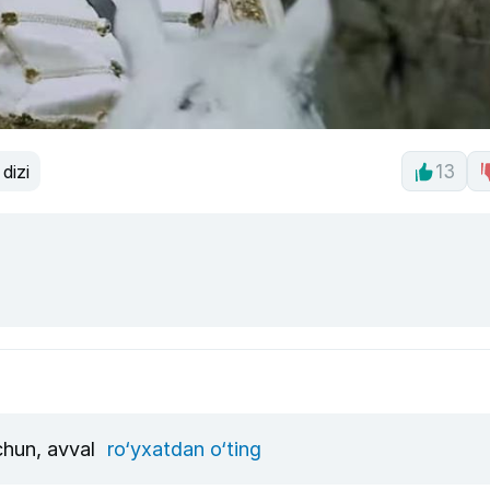
dizi
13
uchun, avval
ro‘yxatdan o‘ting