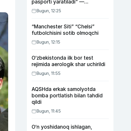
pasporti yaratiladi” —
Energetika vaziri
Bugun, 12:25
“Manchester Siti” “Chelsi”
futbolchisini sotib olmoqchi
Bugun, 12:15
O‘zbekistonda ilk bor test
rejimida aerologik shar uchirildi
Bugun, 11:55
AQSHda erkak samolyotda
bomba portlatish bilan tahdid
qildi
Bugun, 11:45
O‘n yoshidanoq ishlagan,