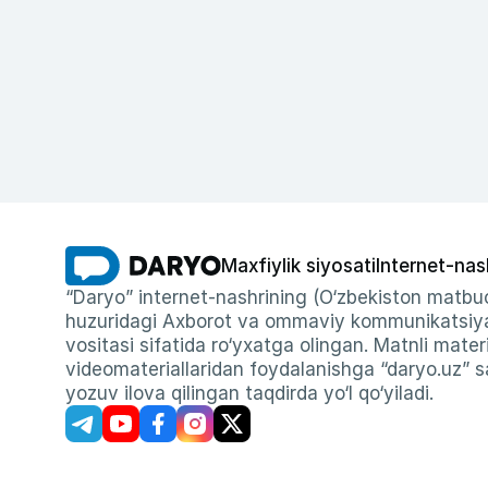
Maxfiylik siyosati
Internet-nas
“Daryo” internet-nashrining (O‘zbekiston matbuo
huzuridagi Axborot va ommaviy kommunikatsiyal
vositasi sifatida ro‘yxatga olingan. Matnli materi
videomateriallaridan foydalanishga “daryo.uz” sa
yozuv ilova qilingan taqdirda yo‘l qo‘yiladi.