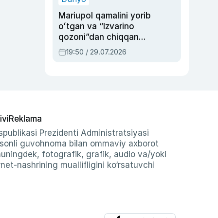
Mariupol qamalini yorib
oʻtgan va “Izvarino
qozoni”dan chiqqan
qahramon — Ukraina
19:50 / 29.07.2026
armiyasi bosh
qoʻmondoni Drapatiy
haqida
ivi
Reklama
publikasi Prezidenti Administratsiyasi
-sonli guvohnoma bilan ommaviy axborot
shuningdek, fotografik, grafik, audio va/yoki
et-nashrining muallifligini ko‘rsatuvchi