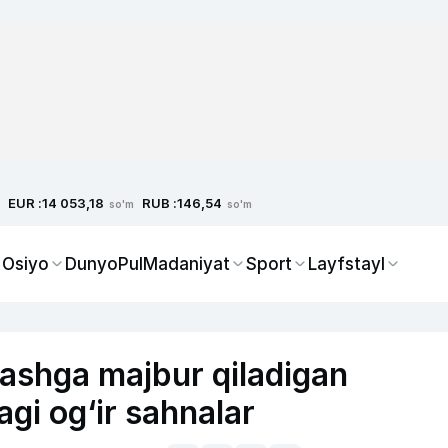
EUR :
RUB :
14 053,18
146,54
so'm
so'm
 Osiyo
Dunyo
Pul
Madaniyat
Sport
Layfstayl
ashga majbur qiladigan
agi og‘ir sahnalar