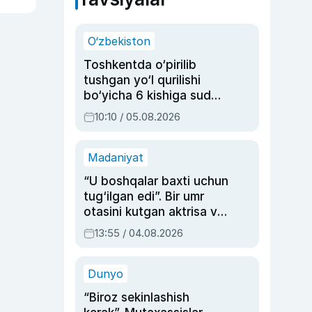
O‘zbekiston
Toshkentda o‘pirilib
tushgan yo‘l qurilishi
bo‘yicha 6 kishiga sud
hukmi o‘qildi
10:10 / 05.08.2026
Madaniyat
“U boshqalar baxti uchun
tug‘ilgan edi”. Bir umr
otasini kutgan aktrisa va
dublyaj ustasi Rimma
13:55 / 04.08.2026
Ahmedovaning
sinovlarga to‘la hayoti
Dunyo
“Biroz sekinlashish