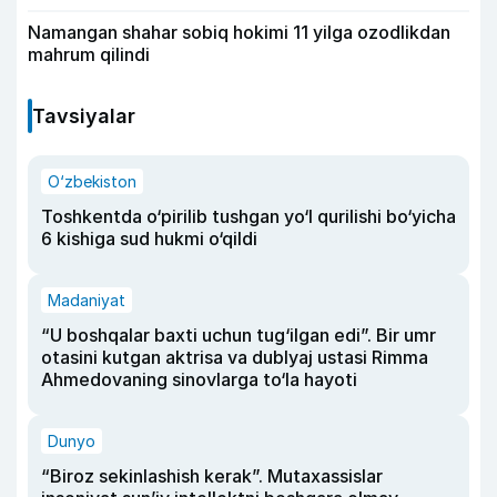
Namangan shahar sobiq hokimi 11 yilga ozodlikdan
mahrum qilindi
Tavsiyalar
O‘zbekiston
Toshkentda o‘pirilib tushgan yo‘l qurilishi bo‘yicha
6 kishiga sud hukmi o‘qildi
Madaniyat
“U boshqalar baxti uchun tug‘ilgan edi”. Bir umr
otasini kutgan aktrisa va dublyaj ustasi Rimma
Ahmedovaning sinovlarga to‘la hayoti
Dunyo
“Biroz sekinlashish kerak”. Mutaxassislar