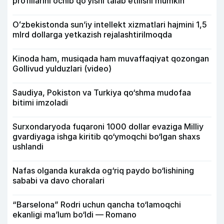
profillarini ochib qo‘yishi talab etilishi mumkin
Oʻzbekistonda sunʼiy intellekt xizmatlari hajmini 1,5
mlrd dollarga yetkazish rejalashtirilmoqda
Kinoda ham, musiqada ham muvaffaqiyat qozongan
Gollivud yulduzlari (video)
Saudiya, Pokiston va Turkiya qo‘shma mudofaa
bitimi imzoladi
Surxondaryoda fuqaroni 1000 dollar evaziga Milliy
gvardiyaga ishga kiritib qo‘ymoqchi bo‘lgan shaxs
ushlandi
Nafas olganda kurakda og‘riq paydo bo‘lishining
sababi va davo choralari
“Barselona” Rodri uchun qancha to‘lamoqchi
ekanligi ma’lum bo‘ldi — Romano