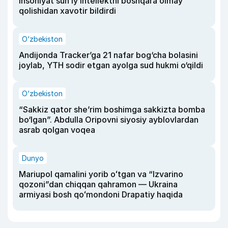
insoniyat sun’iy intellektni boshqara olmay
qolishidan xavotir bildirdi
O‘zbekiston
Andijonda Tracker’ga 21 nafar bog‘cha bolasini
joylab, YTH sodir etgan ayolga sud hukmi o‘qildi
O‘zbekiston
“Sakkiz qator she’rim boshimga sakkizta bomba
bo‘lgan”. Abdulla Oripovni siyosiy ayblovlardan
asrab qolgan voqea
Dunyo
Mariupol qamalini yorib oʻtgan va “Izvarino
qozoni”dan chiqqan qahramon — Ukraina
armiyasi bosh qoʻmondoni Drapatiy haqida