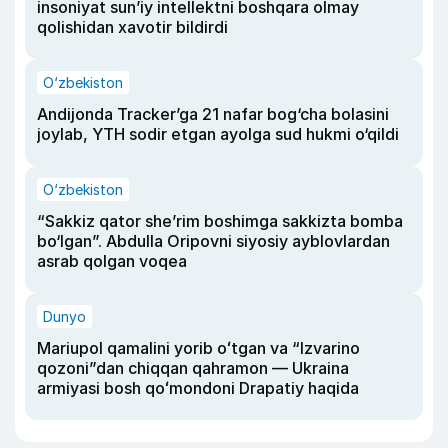
insoniyat sun’iy intellektni boshqara olmay
qolishidan xavotir bildirdi
O‘zbekiston
Andijonda Tracker’ga 21 nafar bog‘cha bolasini
joylab, YTH sodir etgan ayolga sud hukmi o‘qildi
O‘zbekiston
“Sakkiz qator she’rim boshimga sakkizta bomba
bo‘lgan”. Abdulla Oripovni siyosiy ayblovlardan
asrab qolgan voqea
Dunyo
Mariupol qamalini yorib oʻtgan va “Izvarino
qozoni”dan chiqqan qahramon — Ukraina
armiyasi bosh qoʻmondoni Drapatiy haqida