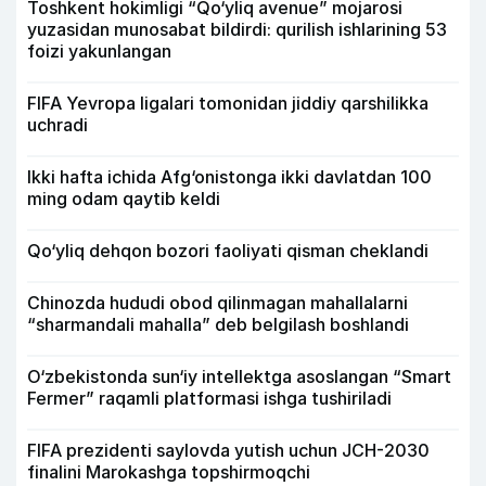
Toshkent hokimligi “Qo‘yliq avenue” mojarosi
yuzasidan munosabat bildirdi: qurilish ishlarining 53
foizi yakunlangan
FIFA Yevropa ligalari tomonidan jiddiy qarshilikka
uchradi
Ikki hafta ichida Afg‘onistonga ikki davlatdan 100
ming odam qaytib keldi
Qo‘yliq dehqon bozori faoliyati qisman cheklandi
Chinozda hududi obod qilinmagan mahallalarni
“sharmandali mahalla” deb belgilash boshlandi
O‘zbekistonda sun‘iy intellektga asoslangan “Smart
Fermer” raqamli platformasi ishga tushiriladi
FIFA prezidenti saylovda yutish uchun JCH-2030
finalini Marokashga topshirmoqchi