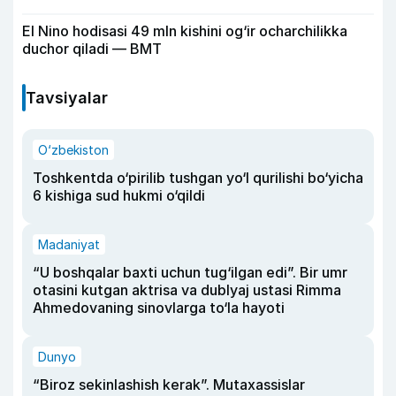
El Nino hodisasi 49 mln kishini og‘ir ocharchilikka
duchor qiladi — BMT
Tavsiyalar
O‘zbekiston
Toshkentda o‘pirilib tushgan yo‘l qurilishi bo‘yicha
6 kishiga sud hukmi o‘qildi
Madaniyat
“U boshqalar baxti uchun tug‘ilgan edi”. Bir umr
otasini kutgan aktrisa va dublyaj ustasi Rimma
Ahmedovaning sinovlarga to‘la hayoti
Dunyo
“Biroz sekinlashish kerak”. Mutaxassislar