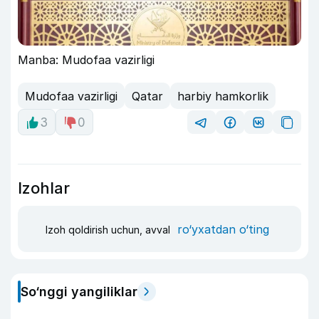
Manba: Mudofaa vazirligi
Mudofaa vazirligi
Qatar
harbiy hamkorlik
3
0
Izohlar
ro‘yxatdan o‘ting
Izoh qoldirish uchun, avval
So‘nggi yangiliklar