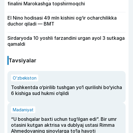
finalini Marokashga topshirmoqchi
El Nino hodisasi 49 mln kishini og‘ir ocharchilikka
duchor qiladi — BMT
Sirdaryoda 10 yoshli farzandini urgan ayol 3 sutkaga
qamaldi
Tavsiyalar
O‘zbekiston
Toshkentda o‘pirilib tushgan yo‘l qurilishi bo‘yicha
6 kishiga sud hukmi o‘qildi
Madaniyat
“U boshqalar baxti uchun tug‘ilgan edi”. Bir umr
otasini kutgan aktrisa va dublyaj ustasi Rimma
Ahmedovaning sinovlarga to‘la hayoti