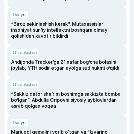
Dunyo
“Biroz sekinlashish kerak”. Mutaxassislar
insoniyat sun’iy intellektni boshqara olmay
qolishidan xavotir bildirdi
O‘zbekiston
Andijonda Tracker’ga 21 nafar bog‘cha bolasini
joylab, YTH sodir etgan ayolga sud hukmi o‘qildi
O‘zbekiston
“Sakkiz qator she’rim boshimga sakkizta bomba
bo‘lgan”. Abdulla Oripovni siyosiy ayblovlardan
asrab qolgan voqea
Dunyo
Mariupol qamalini yorib oʻtgan va “Izvarino