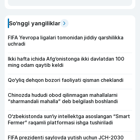
So‘nggi yangiliklar
FIFA Yevropa ligalari tomonidan jiddiy qarshilikka
uchradi
Ikki hafta ichida Afg‘onistonga ikki davlatdan 100
ming odam qaytib keldi
Qo‘yliq dehqon bozori faoliyati qisman cheklandi
Chinozda hududi obod qilinmagan mahallalarni
“sharmandali mahalla” deb belgilash boshlandi
O‘zbekistonda sun‘iy intellektga asoslangan “Smart
Fermer” raqamli platformasi ishga tushiriladi
FIFA prezidenti saylovda yutish uchun JCH-2030