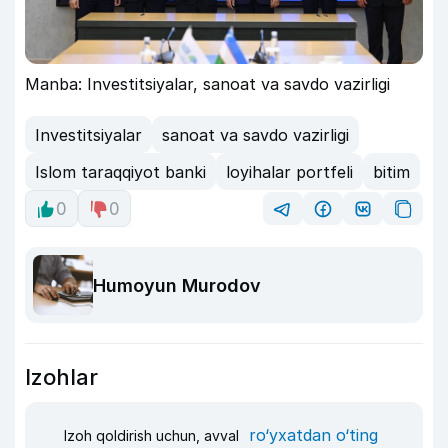
Manba: Investitsiyalar, sanoat va savdo vazirligi
Investitsiyalar
sanoat va savdo vazirligi
Islom taraqqiyot banki
loyihalar portfeli
bitim
0
0
Humoyun Murodov
Izohlar
ro‘yxatdan o‘ting
Izoh qoldirish uchun, avval