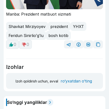
Manba: Prezident matbuot xizmati
Shavkat Mirziyoyev
prezident
YHXT
Feridun Sinirlioʻgʻlu
bosh kotib
0
0
Izohlar
ro‘yxatdan o‘ting
Izoh qoldirish uchun, avval
So‘nggi yangiliklar