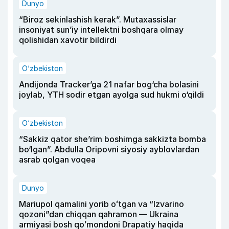
Dunyo
“Biroz sekinlashish kerak”. Mutaxassislar
insoniyat sun’iy intellektni boshqara olmay
qolishidan xavotir bildirdi
O‘zbekiston
Andijonda Tracker’ga 21 nafar bog‘cha bolasini
joylab, YTH sodir etgan ayolga sud hukmi o‘qildi
O‘zbekiston
“Sakkiz qator she’rim boshimga sakkizta bomba
bo‘lgan”. Abdulla Oripovni siyosiy ayblovlardan
asrab qolgan voqea
Dunyo
Mariupol qamalini yorib oʻtgan va “Izvarino
qozoni”dan chiqqan qahramon — Ukraina
armiyasi bosh qoʻmondoni Drapatiy haqida