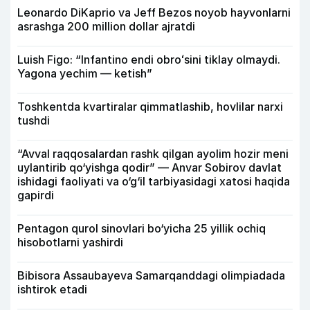
Leonardo DiKaprio va Jeff Bezos noyob hayvonlarni
asrashga 200 million dollar ajratdi
Luish Figo: “Infantino endi obroʻsini tiklay olmaydi.
Yagona yechim — ketish”
Toshkentda kvartiralar qimmatlashib, hovlilar narxi
tushdi
“Avval raqqosalardan rashk qilgan ayolim hozir meni
uylantirib qo‘yishga qodir” — Anvar Sobirov davlat
ishidagi faoliyati va o‘g‘il tarbiyasidagi xatosi haqida
gapirdi
Pentagon qurol sinovlari bo‘yicha 25 yillik ochiq
hisobotlarni yashirdi
Bibisora Assaubayeva Samarqanddagi olimpiadada
ishtirok etadi