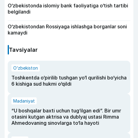
O‘zbekistonda islomiy bank faoliyatiga o‘tish tartibi
belgilandi
O‘zbekistondan Rossiyaga ishlashga borganlar soni
kamaydi
Tavsiyalar
O‘zbekiston
Toshkentda o‘pirilib tushgan yo‘l qurilishi bo‘yicha
6 kishiga sud hukmi o‘qildi
Madaniyat
“U boshqalar baxti uchun tug‘ilgan edi”. Bir umr
otasini kutgan aktrisa va dublyaj ustasi Rimma
Ahmedovaning sinovlarga to‘la hayoti