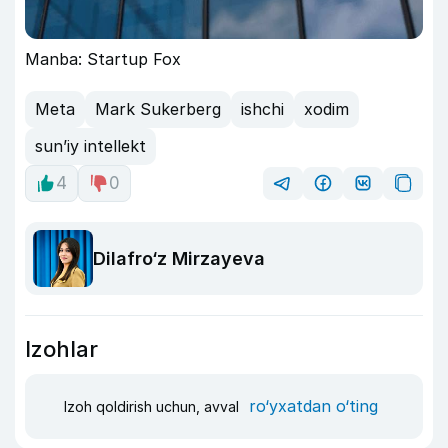
Manba: Startup Fox
Meta
Mark Sukerberg
ishchi
xodim
sun’iy intellekt
4
0
Dilafro‘z Mirzayeva
Izohlar
ro‘yxatdan o‘ting
Izoh qoldirish uchun, avval