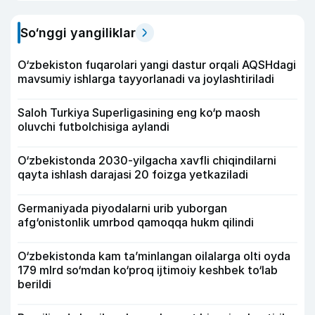
So‘nggi yangiliklar
O‘zbekiston fuqarolari yangi dastur orqali AQSHdagi
mavsumiy ishlarga tayyorlanadi va joylashtiriladi
Saloh Turkiya Superligasining eng ko‘p maosh
oluvchi futbolchisiga aylandi
O‘zbekistonda 2030-yilgacha xavfli chiqindilarni
qayta ishlash darajasi 20 foizga yetkaziladi
Germaniyada piyodalarni urib yuborgan
afg‘onistonlik umrbod qamoqqa hukm qilindi
O‘zbekistonda kam ta’minlangan oilalarga olti oyda
179 mlrd so‘mdan ko‘proq ijtimoiy keshbek to‘lab
berildi