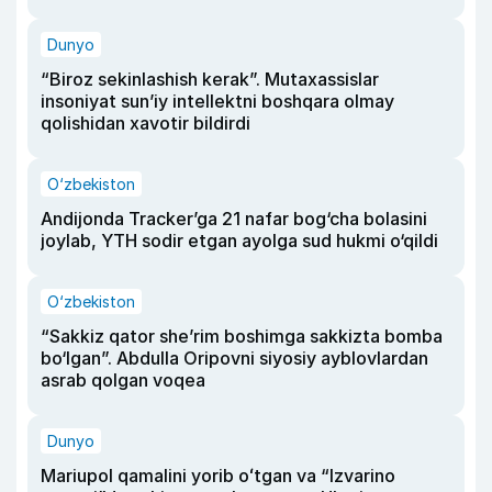
Dunyo
“Biroz sekinlashish kerak”. Mutaxassislar
insoniyat sun’iy intellektni boshqara olmay
qolishidan xavotir bildirdi
O‘zbekiston
Andijonda Tracker’ga 21 nafar bog‘cha bolasini
joylab, YTH sodir etgan ayolga sud hukmi o‘qildi
O‘zbekiston
“Sakkiz qator she’rim boshimga sakkizta bomba
bo‘lgan”. Abdulla Oripovni siyosiy ayblovlardan
asrab qolgan voqea
Dunyo
Mariupol qamalini yorib oʻtgan va “Izvarino