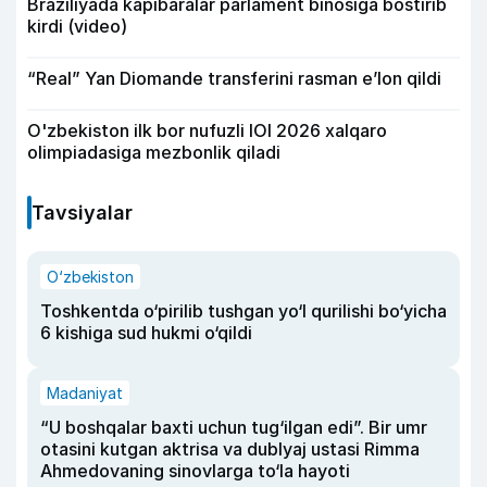
Braziliyada kapibaralar parlament binosiga bostirib
kirdi (video)
“Real” Yan Diomande transferini rasman e’lon qildi
O'zbekiston ilk bor nufuzli IOI 2026 xalqaro
olimpiadasiga mezbonlik qiladi
Tavsiyalar
O‘zbekiston
Toshkentda o‘pirilib tushgan yo‘l qurilishi bo‘yicha
6 kishiga sud hukmi o‘qildi
Madaniyat
“U boshqalar baxti uchun tug‘ilgan edi”. Bir umr
otasini kutgan aktrisa va dublyaj ustasi Rimma
Ahmedovaning sinovlarga to‘la hayoti