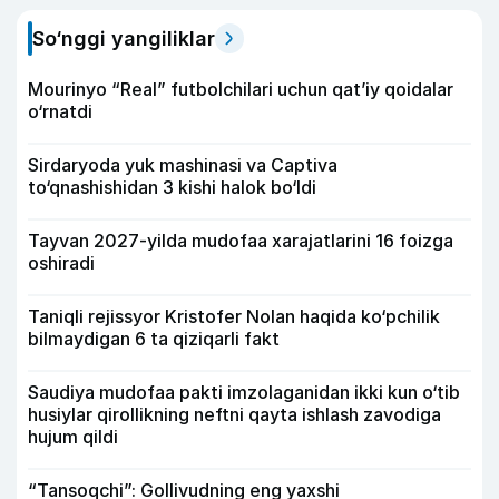
So‘nggi yangiliklar
Mourinyo “Real” futbolchilari uchun qat’iy qoidalar
o‘rnatdi
Sirdaryoda yuk mashinasi va Captiva
to‘qnashishidan 3 kishi halok bo‘ldi
Tayvan 2027-yilda mudofaa xarajatlarini 16 foizga
oshiradi
Taniqli rejissyor Kristofer Nolan haqida ko‘pchilik
bilmaydigan 6 ta qiziqarli fakt
Saudiya mudofaa pakti imzolaganidan ikki kun o‘tib
husiylar qirollikning neftni qayta ishlash zavodiga
hujum qildi
“Tansoqchi”: Gollivudning eng yaxshi