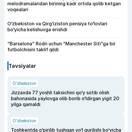
melodramalaridan birining kadr ortida qolib ketgan
voqealari
O‘zbekiston va Qirg‘iziston pensiya to‘lovlari
bo‘yicha kelishuvga erishdi
“Barselona” Rodri uchun “Manchester Siti”ga bir
futbolchisini taklif qildi
Tavsiyalar
O‘zbekiston
Jizzaxda 77 yoshli taksichini qo‘y sotib olish
bahonasida yaylovga olib borib o‘ldirgan yigit 20
yilga qamaldi
O‘zbekiston
Toshkentda o‘pirilib tushgan yo‘l qurilishi bo‘yicha