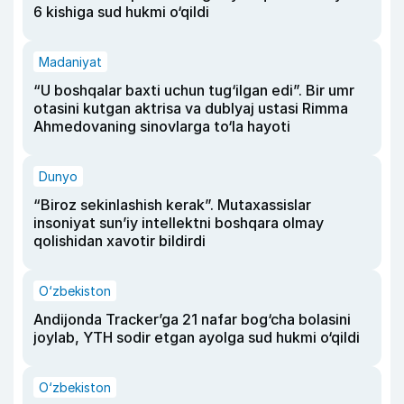
6 kishiga sud hukmi o‘qildi
Madaniyat
“U boshqalar baxti uchun tug‘ilgan edi”. Bir umr
otasini kutgan aktrisa va dublyaj ustasi Rimma
Ahmedovaning sinovlarga to‘la hayoti
Dunyo
“Biroz sekinlashish kerak”. Mutaxassislar
insoniyat sun’iy intellektni boshqara olmay
qolishidan xavotir bildirdi
O‘zbekiston
Andijonda Tracker’ga 21 nafar bog‘cha bolasini
joylab, YTH sodir etgan ayolga sud hukmi o‘qildi
O‘zbekiston