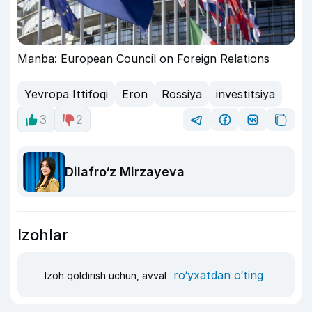
Manba: European Council on Foreign Relations
Yevropa Ittifoqi
Eron
Rossiya
investitsiya
3
2
Dilafro‘z Mirzayeva
Izohlar
ro‘yxatdan o‘ting
Izoh qoldirish uchun, avval