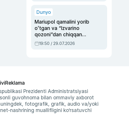
qolgan voqea
Dunyo
Mariupol qamalini yorib
oʻtgan va “Izvarino
qozoni”dan chiqqan
qahramon — Ukraina
19:50 / 29.07.2026
armiyasi bosh
qoʻmondoni Drapatiy
haqida
ivi
Reklama
publikasi Prezidenti Administratsiyasi
-sonli guvohnoma bilan ommaviy axborot
shuningdek, fotografik, grafik, audio va/yoki
et-nashrining muallifligini ko‘rsatuvchi