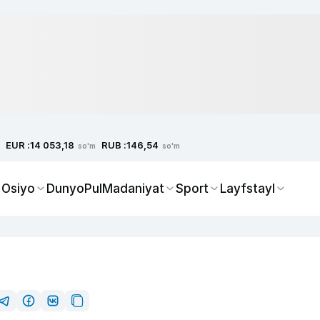
EUR :
RUB :
14 053,18
146,54
so'm
so'm
 Osiyo
Dunyo
Pul
Madaniyat
Sport
Layfstayl