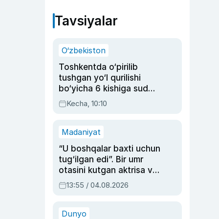
Tavsiyalar
O‘zbekiston
Toshkentda o‘pirilib
tushgan yo‘l qurilishi
bo‘yicha 6 kishiga sud
hukmi o‘qildi
Kecha, 10:10
Madaniyat
“U boshqalar baxti uchun
tug‘ilgan edi”. Bir umr
otasini kutgan aktrisa va
dublyaj ustasi Rimma
13:55 / 04.08.2026
Ahmedovaning
sinovlarga to‘la hayoti
Dunyo