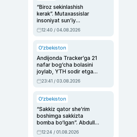
“Biroz sekinlashish
kerak”. Mutaxassislar
insoniyat sun’iy
intellektni boshqara
12:40 / 04.08.2026
olmay qolishidan xavotir
bildirdi
O‘zbekiston
Andijonda Tracker’ga 21
nafar bog‘cha bolasini
joylab, YTH sodir etgan
ayolga sud hukmi o‘qildi
23:41 / 03.08.2026
O‘zbekiston
“Sakkiz qator she’rim
boshimga sakkizta
bomba bo‘lgan”. Abdulla
Oripovni siyosiy
12:24 / 01.08.2026
ayblovlardan asrab