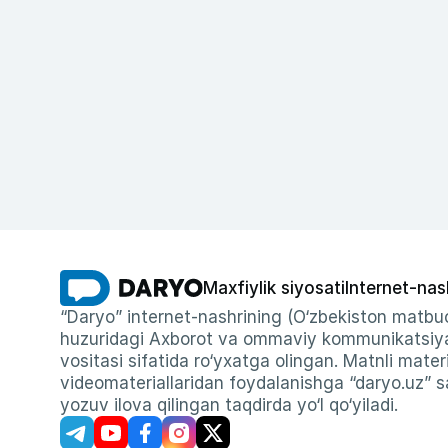
Maxfiylik siyosati
Internet-nas
“Daryo” internet-nashrining (O‘zbekiston matbuo
huzuridagi Axborot va ommaviy kommunikatsiyal
vositasi sifatida ro‘yxatga olingan. Matnli materi
videomateriallaridan foydalanishga “daryo.uz” sa
yozuv ilova qilingan taqdirda yo‘l qo‘yiladi.