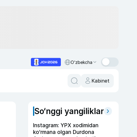
O‘zbekcha
Kabinet
So‘nggi yangiliklar
Instagram: YPX xodimidan
ko‘rmana olgan Durdona