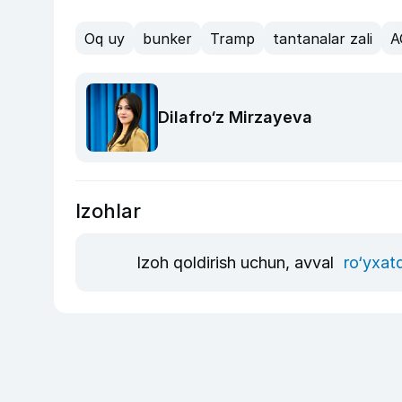
Oq uy
bunker
Tramp
tantanalar zali
A
Dilafro‘z Mirzayeva
Izohlar
Izoh qoldirish uchun, avval
ro‘yxat