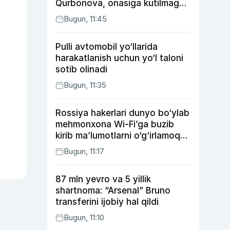
Qurbonova, onasiga kutilmagan
sovg‘a tayyorlagan Umid vines,
Bugun, 11:45
xonanda Rayhon nimadan xafa?
Pulli avtomobil yo‘llarida
harakatlanish uchun yo‘l taloni
sotib olinadi
Bugun, 11:35
Rossiya hakerlari dunyo bo‘ylab
mehmonxona Wi-Fi’ga buzib
kirib ma’lumotlarni o‘g‘irlamoqda
— Microsoft
Bugun, 11:17
87 mln yevro va 5 yillik
shartnoma: “Arsenal” Bruno
transferini ijobiy hal qildi
Bugun, 11:10