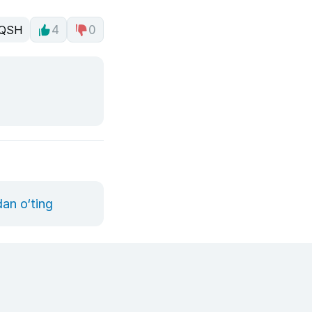
QSH
4
0
dan o‘ting