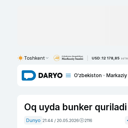
Toshkent
USD :
12 178,85
so'm
O‘zbekiston
Markaziy
Oq uyda bunker quriladi
Dunyo
21:44 / 20.05.2026
2116