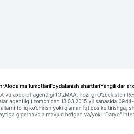
hr
Aloqa ma'lumotlari
Foydalanish shartlari
Yangiliklar arx
t va axborot agentligi (O‘zMAA, hozirgi O‘zbekiston Res
ar agentligi) tomonidan 13.03.2015 yil sanasida 0944
allarni to‘liq ko‘chirish yoki qisman iqtibos keltirishga, 
ytiga giperhavola mavjud bo‘lgan va/yoki “Daryo” intern