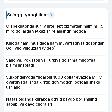
So‘nggi yangiliklar
Oʻzbekistonda sunʼiy intellekt xizmatlari hajmini 1,5
mlrd dollarga yetkazish rejalashtirilmoqda
Kinoda ham, musiqada ham muvaffaqiyat qozongan
Gollivud yulduzlari (video)
Saudiya, Pokiston va Turkiya qo‘shma mudofaa
bitimi imzoladi
Surxondaryoda fuqaroni 1000 dollar evaziga Milliy
gvardiyaga ishga kiritib qo‘ymoqchi bo‘lgan shaxs
ushlandi
Nafas olganda kurakda og‘riq paydo bo‘lishining
sababi va davo choralari