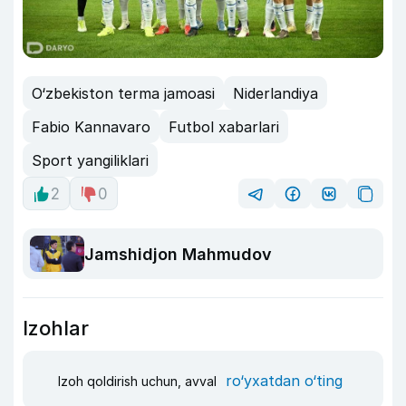
O‘zbekiston terma jamoasi
Niderlandiya
Fabio Kannavaro
Futbol xabarlari
Sport yangiliklari
2
0
Jamshidjon Mahmudov
Izohlar
ro‘yxatdan o‘ting
Izoh qoldirish uchun, avval