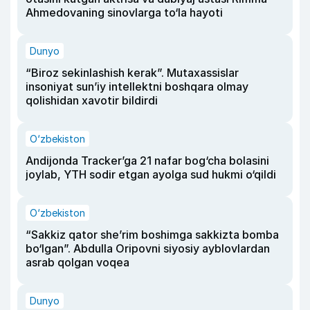
Ahmedovaning sinovlarga to‘la hayoti
Dunyo
“Biroz sekinlashish kerak”. Mutaxassislar
insoniyat sun’iy intellektni boshqara olmay
qolishidan xavotir bildirdi
O‘zbekiston
Andijonda Tracker’ga 21 nafar bog‘cha bolasini
joylab, YTH sodir etgan ayolga sud hukmi o‘qildi
O‘zbekiston
“Sakkiz qator she’rim boshimga sakkizta bomba
bo‘lgan”. Abdulla Oripovni siyosiy ayblovlardan
asrab qolgan voqea
Dunyo