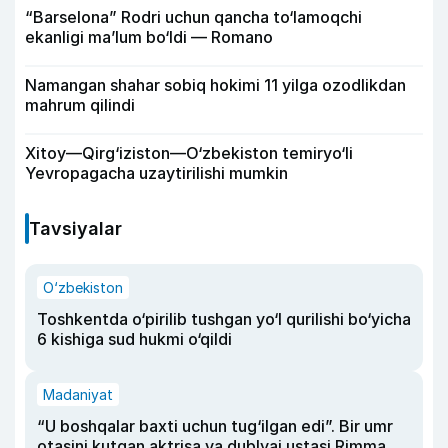
“Barselona” Rodri uchun qancha to‘lamoqchi
ekanligi ma’lum bo‘ldi — Romano
Namangan shahar sobiq hokimi 11 yilga ozodlikdan
mahrum qilindi
Xitoy—Qirg‘iziston—O‘zbekiston temiryo‘li
Yevropagacha uzaytirilishi mumkin
Tavsiyalar
O‘zbekiston
Toshkentda o‘pirilib tushgan yo‘l qurilishi bo‘yicha
6 kishiga sud hukmi o‘qildi
Madaniyat
“U boshqalar baxti uchun tug‘ilgan edi”. Bir umr
otasini kutgan aktrisa va dublyaj ustasi Rimma