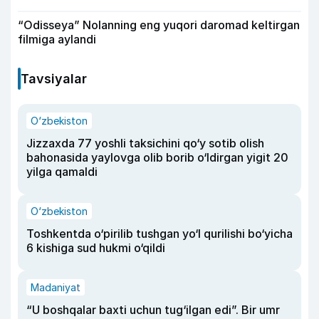
“Odisseya” Nolanning eng yuqori daromad keltirgan
filmiga aylandi
Tavsiyalar
O‘zbekiston
Jizzaxda 77 yoshli taksichini qo‘y sotib olish
bahonasida yaylovga olib borib o‘ldirgan yigit 20
yilga qamaldi
O‘zbekiston
Toshkentda o‘pirilib tushgan yo‘l qurilishi bo‘yicha
6 kishiga sud hukmi o‘qildi
Madaniyat
“U boshqalar baxti uchun tug‘ilgan edi”. Bir umr