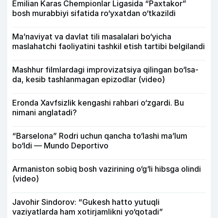
Emilian Karas Chempionlar Ligasida “Paxtakor”
bosh murabbiyi sifatida ro‘yxatdan o‘tkazildi
Ma’naviyat va davlat tili masalalari bo‘yicha
maslahatchi faoliyatini tashkil etish tartibi belgilandi
Mashhur filmlardagi improvizatsiya qilingan bo‘lsa-
da, kesib tashlanmagan epizodlar (video)
Eronda Xavfsizlik kengashi rahbari o‘zgardi. Bu
nimani anglatadi?
“Barselona” Rodri uchun qancha to‘lashi ma’lum
bo‘ldi — Mundo Deportivo
Armaniston sobiq bosh vazirining o‘g‘li hibsga olindi
(video)
Javohir Sindorov: “Gukesh hatto yutuqli
vaziyatlarda ham xotirjamlikni yo‘qotadi”