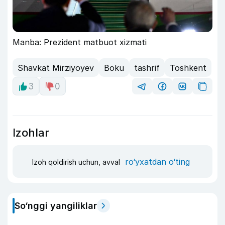
Manba: Prezident matbuot xizmati
Shavkat Mirziyoyev
Boku
tashrif
Toshkent
3
0
Izohlar
ro‘yxatdan o‘ting
Izoh qoldirish uchun, avval
So‘nggi yangiliklar