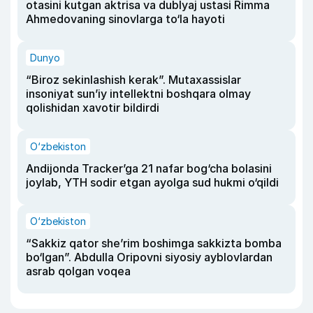
otasini kutgan aktrisa va dublyaj ustasi Rimma
Ahmedovaning sinovlarga to‘la hayoti
Dunyo
“Biroz sekinlashish kerak”. Mutaxassislar
insoniyat sun’iy intellektni boshqara olmay
qolishidan xavotir bildirdi
O‘zbekiston
Andijonda Tracker’ga 21 nafar bog‘cha bolasini
joylab, YTH sodir etgan ayolga sud hukmi o‘qildi
O‘zbekiston
“Sakkiz qator she’rim boshimga sakkizta bomba
bo‘lgan”. Abdulla Oripovni siyosiy ayblovlardan
asrab qolgan voqea