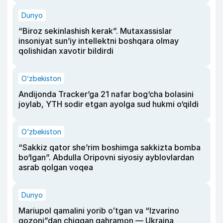
Dunyo
“Biroz sekinlashish kerak”. Mutaxassislar
insoniyat sun’iy intellektni boshqara olmay
qolishidan xavotir bildirdi
O‘zbekiston
Andijonda Tracker’ga 21 nafar bog‘cha bolasini
joylab, YTH sodir etgan ayolga sud hukmi o‘qildi
O‘zbekiston
“Sakkiz qator she’rim boshimga sakkizta bomba
bo‘lgan”. Abdulla Oripovni siyosiy ayblovlardan
asrab qolgan voqea
Dunyo
Mariupol qamalini yorib oʻtgan va “Izvarino
qozoni”dan chiqqan qahramon — Ukraina