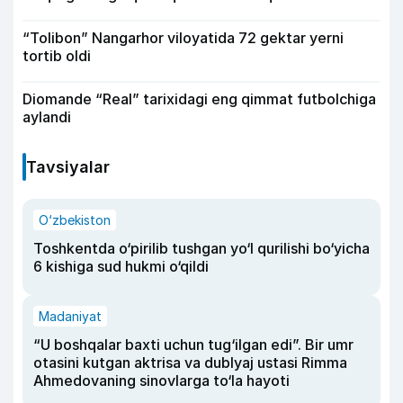
“Tolibon” Nangarhor viloyatida 72 gektar yerni
tortib oldi
Diomande “Real” tarixidagi eng qimmat futbolchiga
aylandi
Tavsiyalar
O‘zbekiston
Toshkentda o‘pirilib tushgan yo‘l qurilishi bo‘yicha
6 kishiga sud hukmi o‘qildi
Madaniyat
“U boshqalar baxti uchun tug‘ilgan edi”. Bir umr
otasini kutgan aktrisa va dublyaj ustasi Rimma
Ahmedovaning sinovlarga to‘la hayoti