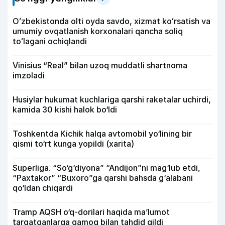
Oʻzbekistonda olti oyda savdo, xizmat koʻrsatish va
umumiy ovqatlanish korxonalari qancha soliq
toʻlagani ochiqlandi
Vinisius “Real” bilan uzoq muddatli shartnoma
imzoladi
Husiylar hukumat kuchlariga qarshi raketalar uchirdi,
kamida 30 kishi halok bo‘ldi
Toshkentda Kichik halqa avtomobil yo‘lining bir
qismi to‘rt kunga yopildi (xarita)
Superliga. “So‘g‘diyona” “Andijon”ni mag‘lub etdi,
“Paxtakor” “Buxoro”ga qarshi bahsda g‘alabani
qo‘ldan chiqardi
Tramp AQSH o‘q-dorilari haqida ma’lumot
tarqatganlarga qamoq bilan tahdid qildi