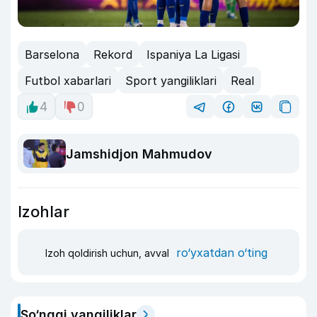
Barselona
Rekord
Ispaniya La Ligasi
Futbol xabarlari
Sport yangiliklari
Real
4
0
Jamshidjon Mahmudov
Izohlar
ro‘yxatdan o‘ting
Izoh qoldirish uchun, avval
So‘nggi yangiliklar