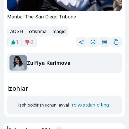
Manba: The San Diego Tribune
AQSH
otishma
masjid
1
0
Zulfiya Karimova
Izohlar
ro‘yxatdan o‘ting
Izoh qoldirish uchun, avval