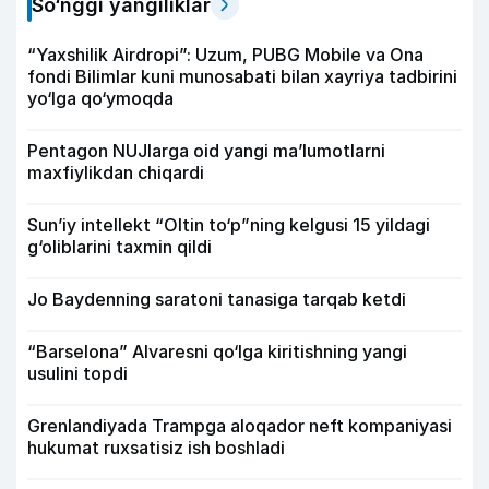
So‘nggi yangiliklar
“Yaxshilik Airdropi”: Uzum, PUBG Mobile va Ona
fondi Bilimlar kuni munosabati bilan xayriya tadbirini
yo‘lga qo‘ymoqda
Pentagon NUJlarga oid yangi maʼlumotlarni
maxfiylikdan chiqardi
Sun’iy intellekt “Oltin to‘p”ning kelgusi 15 yildagi
g‘oliblarini taxmin qildi
Jo Baydenning saratoni tanasiga tarqab ketdi
“Barselona” Alvaresni qo‘lga kiritishning yangi
usulini topdi
Grenlandiyada Trampga aloqador neft kompaniyasi
hukumat ruxsatisiz ish boshladi