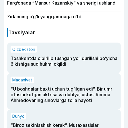
Farg‘onada “Mansur Kazanskiy” va sherigi ushlandi
Zidanning o‘g‘li yangi jamoaga o‘tdi
Tavsiyalar
O‘zbekiston
Toshkentda o‘pirilib tushgan yo‘l qurilishi bo‘yicha
6 kishiga sud hukmi o‘qildi
Madaniyat
“U boshqalar baxti uchun tug‘ilgan edi”. Bir umr
otasini kutgan aktrisa va dublyaj ustasi Rimma
Ahmedovaning sinovlarga to‘la hayoti
Dunyo
“Biroz sekinlashish kerak”. Mutaxassislar