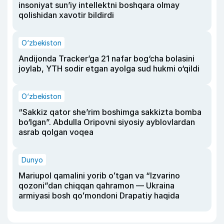
insoniyat sun’iy intellektni boshqara olmay
qolishidan xavotir bildirdi
O‘zbekiston
Andijonda Tracker’ga 21 nafar bog‘cha bolasini
joylab, YTH sodir etgan ayolga sud hukmi o‘qildi
O‘zbekiston
“Sakkiz qator she’rim boshimga sakkizta bomba
bo‘lgan”. Abdulla Oripovni siyosiy ayblovlardan
asrab qolgan voqea
Dunyo
Mariupol qamalini yorib oʻtgan va “Izvarino
qozoni”dan chiqqan qahramon — Ukraina
armiyasi bosh qoʻmondoni Drapatiy haqida